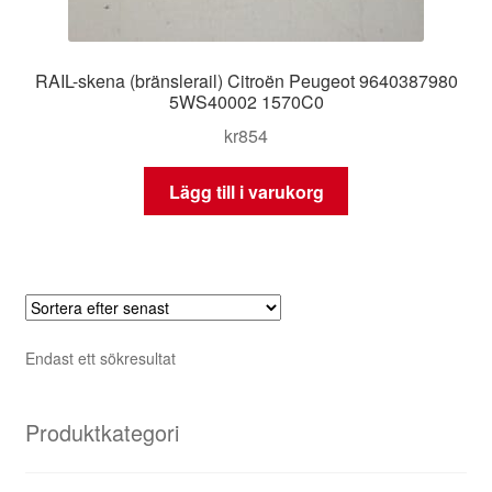
RAIL-skena (bränslerail) Citroën Peugeot 9640387980
5WS40002 1570C0
kr
854
Lägg till i varukorg
Endast ett sökresultat
Produktkategori