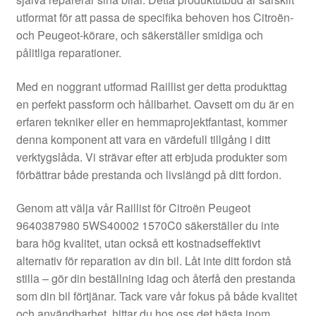
Kontakt
utformat för att passa de specifika behoven hos Citroën-
och Peugeot-körare, och säkerställer smidiga och
Mitt konto
pålitliga reparationer.
Om oss
Med en noggrant utformad Raillist ger detta produkttag
en perfekt passform och hållbarhet. Oavsett om du är en
Reklamationsprocedur
erfaren tekniker eller en hemmaprojektfantast, kommer
denna komponent att vara en värdefull tillgång i ditt
verktygslåda. Vi strävar efter att erbjuda produkter som
Transport
förbättrar både prestanda och livslängd på ditt fordon.
Vagn
Genom att välja vår Raillist för Citroën Peugeot
9640387980 5WS40002 1570C0 säkerställer du inte
Världsomspännande frakt
bara hög kvalitet, utan också ett kostnadseffektivt
alternativ för reparation av din bil. Låt inte ditt fordon stå
Villkor
stilla – gör din beställning idag och återfå den prestanda
som din bil förtjänar. Tack vare vår fokus på både kvalitet
och användbarhet, hittar du hos oss det bästa inom