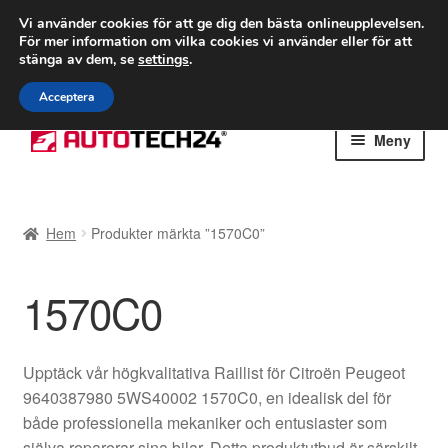
FRAKT från 75 kr
Vi använder cookies för att ge dig den bästa onlineupplevelsen.
För mer information om vilka cookies vi använder eller för att
Världsomspännande frakt
stänga av dem, se
settings
.
Ring 766 924 713
mån-fre 9-16
Acceptera
Hoppa
Hoppa
Meny
till
till
navigering
innehåll
Hem
Hem
Produkter märkta ”1570C0”
Betalningar
1570C0
Integritetspolicy
Klagomål
Upptäck vår högkvalitativa Raillist för Citroën Peugeot
9640387980 5WS40002 1570C0, en idealisk del för
Kolla upp
både professionella mekaniker och entusiaster som
själva reparerar sina bilar. Detta produktutbud är särskilt