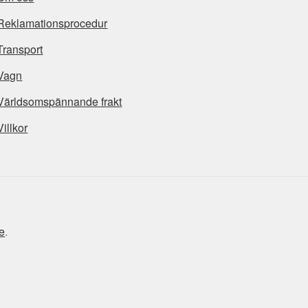
Reklamationsprocedur
Transport
Vagn
Världsomspännande frakt
Villkor
e
.