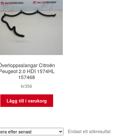
Överloppsslangar Citroën
Peugeot 2.0 HDI 1574HL
157468
kr
356
Lägg till i varukorg
Endast ett sökresultat