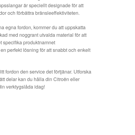
oppsslangar är speciellt designade för att
ador och förbättra bränsleeffektiviteten.
ina egna fordon, kommer du att uppskatta
rkad med noggrant utvalda material för att
et specifika produktnamnet
 perfekt lösning för att snabbt och enkelt
tt fordon den service det förtjänar. Utforska
tt delar kan du hålla din Citroën eller
 din verktygslåda idag!