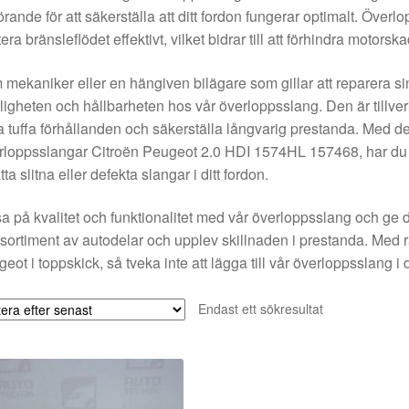
rande för att säkerställa att ditt fordon fungerar optimalt. Överl
era bränsleflödet effektivt, vilket bidrar till att förhindra motorsk
mekaniker eller en hängiven bilägare som gillar att reparera s
tligheten och hållbarheten hos vår överloppsslang. Den är tillve
a tuffa förhållanden och säkerställa långvarig prestanda. Med d
loppsslangar Citroën Peugeot 2.0 HDI 1574HL 157468, har du en
tta slitna eller defekta slangar i ditt fordon.
a på kvalitet och funktionalitet med vår överloppsslang och ge di
 sortiment av autodelar och upplev skillnaden i prestanda. Med rä
eot i toppskick, så tveka inte att lägga till vår överloppsslang i
Endast ett sökresultat