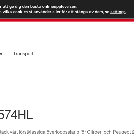
 kr
Världs
r att ge dig den bästa onlineupplevelsen.
 vilka cookies vi använder eller för att stänga av dem, se
settings
.
Ring 7
er
Transport
Kolla upp
Kontakt
Mitt konto
Om oss
Reklamationsprocedur
illkor
574HL
äck vårt förstklassiga överloppsslang för Citroën och Peugeot 