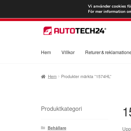
FRAKT från 75
Vi använder cookies fö
För mer information om
Hoppa
Hoppa
till
till
navigering
innehåll
Hem
Villkor
Returer & reklamation
Hem
Betalningar
Integritetspolicy
Klagomål
Hem
Produkter märkta ”1574HL”
Transport
Vagn
Världsomspännande frakt
V
1
Produktkategori
Behållare
Uppt