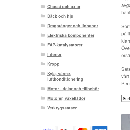
avgö
Chassi och axlar
hant
Däck och hjul
Dragstänger och linbanor
Som 
påli
Elektriska komponenter
klar
FAP-katalysatorer
Över
Interiör
ersä
Kropp
Sats
Kyla, värme,
vårt
luftkonditionering
Peug
Motor - delar och tillbehör
Motorer, växellådor
Verktygssatser