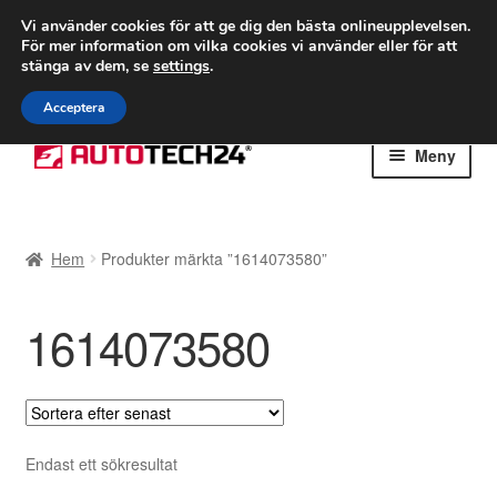
FRAKT från 75 kr
Vi använder cookies för att ge dig den bästa onlineupplevelsen.
För mer information om vilka cookies vi använder eller för att
Världsomspännande frakt
stänga av dem, se
settings
.
Ring 766 924 713
mån-fre 9-16
Acceptera
Hoppa
Hoppa
Meny
till
till
navigering
innehåll
Hem
Hem
Produkter märkta ”1614073580”
Betalningar
1614073580
Integritetspolicy
Klagomål
Kolla upp
Endast ett sökresultat