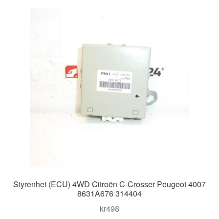
Kontakt
Mitt konto
Om oss
Reklamationsprocedur
Transport
Vagn
Världsomspännande frakt
Styrenhet (ECU) 4WD Citroën C-Crosser Peugeot 4007
Villkor
8631A676 314404
kr
498