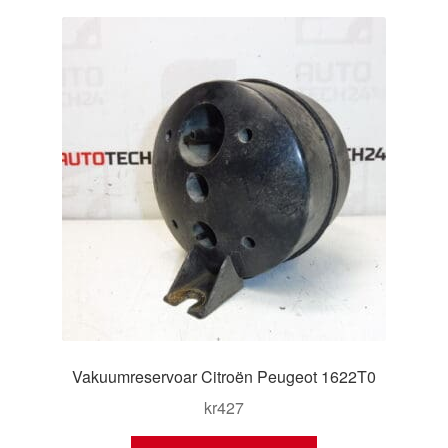
Kontakt
Mitt konto
Om oss
Reklamationsprocedur
Transport
Vagn
Världsomspännande frakt
Vakuumreservoar Citroën Peugeot 1622T0
Villkor
kr
427