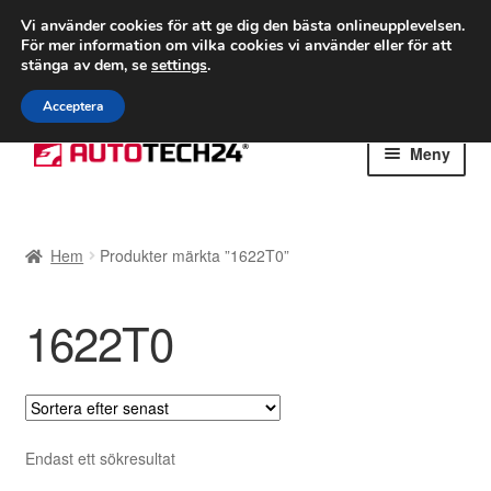
FRAKT från 75 kr
Vi använder cookies för att ge dig den bästa onlineupplevelsen.
För mer information om vilka cookies vi använder eller för att
Världsomspännande frakt
stänga av dem, se
settings
.
Ring 766 924 713
mån-fre 9-16
Acceptera
Hoppa
Hoppa
Meny
till
till
navigering
innehåll
Hem
Hem
Produkter märkta ”1622T0”
Betalningar
1622T0
Integritetspolicy
Klagomål
Kolla upp
Endast ett sökresultat