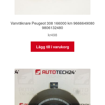
Varvräknare Peugeot 308 166000 km 9666649080
9806132480
kr
498
Lägg till i varukorg