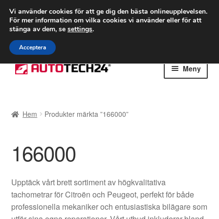
FRAKT från 75 kr
Vi använder cookies för att ge dig den bästa onlineupplevelsen.
För mer information om vilka cookies vi använder eller för att
Världsomspännande frakt
stänga av dem, se
settings
.
Ring 766 924 713
mån-fre 9-16
Acceptera
Hoppa
Hoppa
Meny
till
till
navigering
innehåll
Hem
Hem
Produkter märkta ”166000”
Betalningar
166000
Integritetspolicy
Klagomål
Upptäck vårt brett sortiment av högkvalitativa
tachometrar för Citroën och Peugeot, perfekt för både
Kolla upp
professionella mekaniker och entusiastiska bilägare som
utför sina egna reparationer. Vårt utbud inkluderar bland