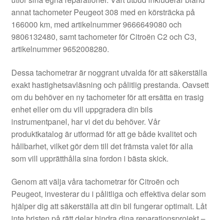
Kontakt
annat tachometer Peugeot 308 med en körsträcka på
166000 km, med artikelnummer 9666649080 och
Mitt konto
9806132480, samt tachometer för Citroën C2 och C3,
artikelnummer 9652008280.
Om oss
Dessa tachometrar är noggrant utvalda för att säkerställa
Reklamationsprocedur
exakt hastighetsavläsning och pålitlig prestanda. Oavsett
om du behöver en ny tachometer för att ersätta en trasig
enhet eller om du vill uppgradera din bils
Transport
instrumentpanel, har vi det du behöver. Vår
produktkatalog är utformad för att ge både kvalitet och
Vagn
hållbarhet, vilket gör dem till det främsta valet för alla
som vill upprätthålla sina fordon i bästa skick.
Världsomspännande frakt
Genom att välja våra tachometrar för Citroën och
Villkor
Peugeot, investerar du i pålitliga och effektiva delar som
hjälper dig att säkerställa att din bil fungerar optimalt. Låt
inte bristen på rätt delar hindra dina reparationsprojekt –