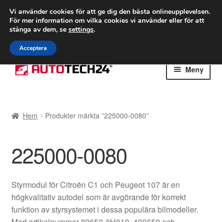
FRAKT från 75 kr
Vi använder cookies för att ge dig den bästa onlineupplevelsen.
För mer information om vilka cookies vi använder eller för att
Världsomspännande frakt
stänga av dem, se
settings
.
Ring 766 924 713
mån-fre 9-16
Acceptera
Hoppa
Hoppa
Meny
till
till
navigering
innehåll
Hem
Hem
Produkter märkta ”225000-0080”
Betalningar
225000-0080
Integritetspolicy
Klagomål
Styrmodul för Citroën C1 och Peugeot 107 är en
högkvalitativ autodel som är avgörande för korrekt
Kolla upp
funktion av styrsystemet i dessa populära bilmodeller.
Med artikelnummer 89650-0H010, 400659 och