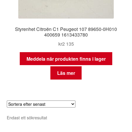
Styrenhet Citroën C1 Peugeot 107 89650-0H010
400659 1613433780
kr
2 135
Meddela när produkten finns i lager
Läs mer
Endast ett sökresultat