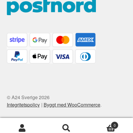
© A24 Sverige 2026
Integritetspolicy
Byggt med WooCommerce
.
0
Sök
Sök