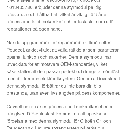
Kontakt
1613433780, erbjuder denna styrmodul pålitlig
prestanda och hållbarhet, vilket är viktigt för både
Mitt konto
professionella bilmekaniker och entusiaster som utför
reparationer på egen hand.
Om oss
När du uppgraderar eller reparerar din Citroën eller
Reklamationsprocedur
Peugeot, är det viktigt att välja rätt delar som garanterar
optimal funktion och säkerhet. Denna styrmodul har
utvecklats för att motsvara OEM-standarder, vilket
Transport
säkerställer att den passar perfekt och fungerar sömlöst
med ditt fordons elektroniksystem. Genom att investera i
Vagn
denna styrmodul förbättrar du inte bara din bils
prestanda, utan även livslängden på dess komponenter.
Världsomspännande frakt
Oavsett om du är en professionell mekaniker eller en
Villkor
hängiven DIY-entusiast, kommer du att uppskatta
fördelarna med denna styrmodul för Citroën C1 och
Peugeot 107. Låt inte styrapparaten påverka din