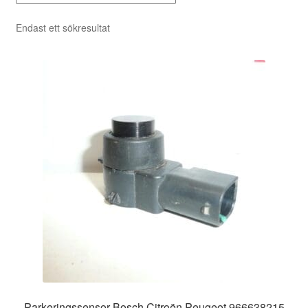
Endast ett sökresultat
Parkeringssensor Bosch Citroën Peugeot 966638215