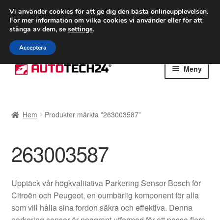
FRAKT från 75 kr
Vi använder cookies för att ge dig den bästa onlineupplevelsen.
För mer information om vilka cookies vi använder eller för att
Världsomspännande frakt
stänga av dem, se
settings
.
Ring 766 924 713
mån-fre 9-16
Acceptera
Hoppa
Hoppa
Meny
till
till
navigering
innehåll
Hem
Hem
Produkter märkta ”263003587”
Betalningar
263003587
Integritetspolicy
Klagomål
Upptäck vår högkvalitativa Parkering Sensor Bosch för
Citroën och Peugeot, en oumbärlig komponent för alla
Kolla upp
som vill hålla sina fordon säkra och effektiva. Denna
parkering sensor är noggrant utformad för att passa flera