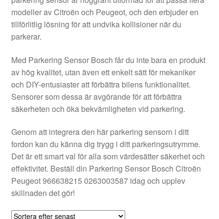
Kontakt
modeller av Citroën och Peugeot, och den erbjuder en
tillförlitlig lösning för att undvika kollisioner när du
Mitt konto
parkerar.
Om oss
Med Parkering Sensor Bosch får du inte bara en produkt
av hög kvalitet, utan även ett enkelt sätt för mekaniker
Reklamationsprocedur
och DIY-entusiaster att förbättra bilens funktionalitet.
Sensorer som dessa är avgörande för att förbättra
säkerheten och öka bekvämligheten vid parkering.
Transport
Genom att integrera den här parkering sensorn i ditt
Vagn
fordon kan du känna dig trygg i ditt parkeringsutrymme.
Det är ett smart val för alla som värdesätter säkerhet och
Världsomspännande frakt
effektivitet. Beställ din Parkering Sensor Bosch Citroën
Peugeot 966638215 0263003587 idag och upplev
Villkor
skillnaden det gör!