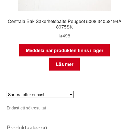
Centrala Bak Säkerhetsbälte Peugeot 5008 34058194A
8975SK
kr
498
Meddela när produkten finns i lager
Läs mer
Endast ett sökresultat
Produktkategori