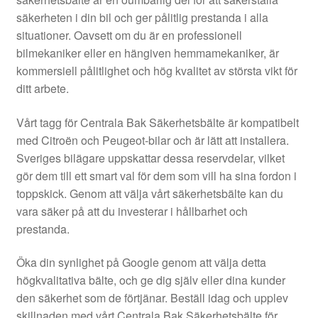
Kontakt
säkerheten i din bil och ger pålitlig prestanda i alla
situationer. Oavsett om du är en professionell
Mitt konto
bilmekaniker eller en hängiven hemmamekaniker, är
kommersiell pålitlighet och hög kvalitet av största vikt för
Om oss
ditt arbete.
Reklamationsprocedur
Vårt tagg för Centrala Bak Säkerhetsbälte är kompatibelt
med Citroën och Peugeot-bilar och är lätt att installera.
Sveriges bilägare uppskattar dessa reservdelar, vilket
Transport
gör dem till ett smart val för dem som vill ha sina fordon i
toppskick. Genom att välja vårt säkerhetsbälte kan du
Vagn
vara säker på att du investerar i hållbarhet och
prestanda.
Världsomspännande frakt
Öka din synlighet på Google genom att välja detta
Villkor
högkvalitativa bälte, och ge dig själv eller dina kunder
den säkerhet som de förtjänar. Beställ idag och upplev
skillnaden med vårt Centrala Bak Säkerhetsbälte för