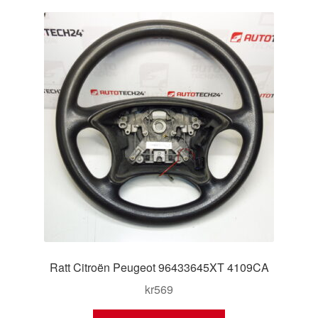
Kontakt
Mitt konto
Om oss
Reklamationsprocedur
Transport
Vagn
Världsomspännande frakt
Ratt Citroën Peugeot 96433645XT 4109CA
Villkor
kr
569