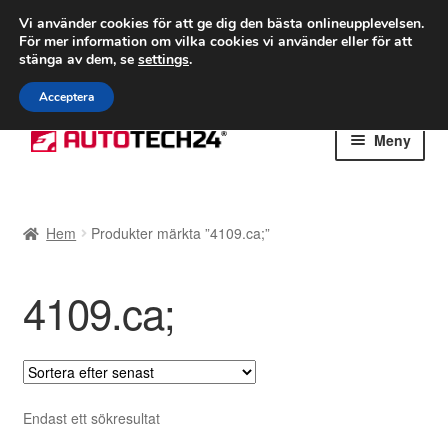
FRAKT från 75 kr
Vi använder cookies för att ge dig den bästa onlineupplevelsen.
För mer information om vilka cookies vi använder eller för att
Världsomspännande frakt
stänga av dem, se
settings
.
Ring 766 924 713
mån-fre 9-16
Acceptera
Hoppa
Hoppa
Meny
till
till
navigering
innehåll
Hem
Hem
Produkter märkta ”4109.ca;”
Betalningar
4109.ca;
Integritetspolicy
Klagomål
Kolla upp
Endast ett sökresultat