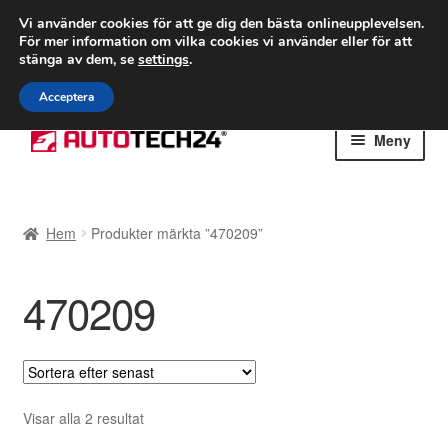
FRAKT från 75 kr
Vi använder cookies för att ge dig den bästa onlineupplevelsen.
För mer information om vilka cookies vi använder eller för att
Världsomspännande frakt
stänga av dem, se
settings
.
Ring 766 924 713
mån-fre 9-16
Acceptera
Hoppa
Hoppa
Meny
till
till
navigering
innehåll
Hem
Hem
Produkter märkta ”470209”
Betalningar
470209
Integritetspolicy
Klagomål
Kolla upp
Sortera
Visar alla 2 resultat
efter