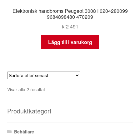
Elektronisk handbroms Peugeot 3008 I 0204280099
9684898480 470209
kr
2 491
Lägg till i varukorg
Sortera
Visar alla 2 resultat
efter
senaste
Produktkategori
Behållare