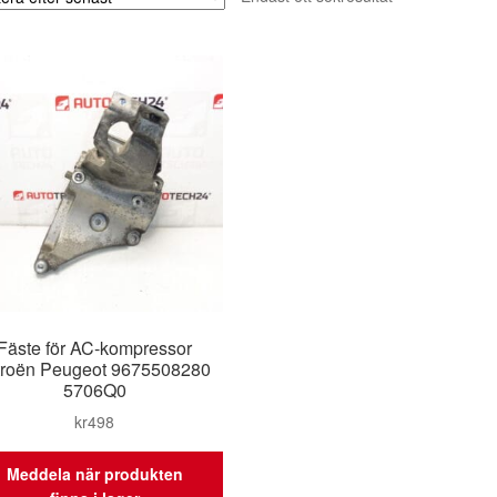
Fäste för AC-kompressor
troën Peugeot 9675508280
5706Q0
kr
498
Meddela när produkten