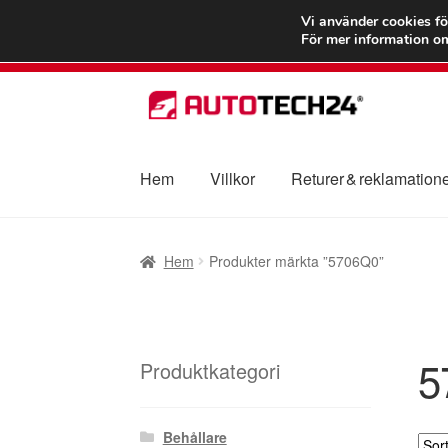
FRAKT från 75
Vi använder cookies fö
För mer information om
Hoppa
Hoppa
till
till
navigering
innehåll
Hem
Villkor
Returer & reklamation
Hem
Betalningar
Integritetspolicy
Klagomål
Hem
Produkter märkta ”5706Q0”
Transport
Vagn
Världsomspännande frakt
V
5
Produktkategori
Behållare