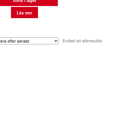
finns i lager
Läs mer
Endast ett sökresultat