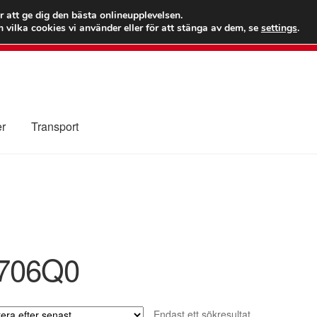
 kr
Världs
r att ge dig den bästa onlineupplevelsen.
 vilka cookies vi använder eller för att stänga av dem, se
settings
.
Ring 7
er
Transport
Kolla upp
Kontakt
Mitt konto
Om oss
Reklamationsprocedur
illkor
706Q0
Endast ett sökresultat