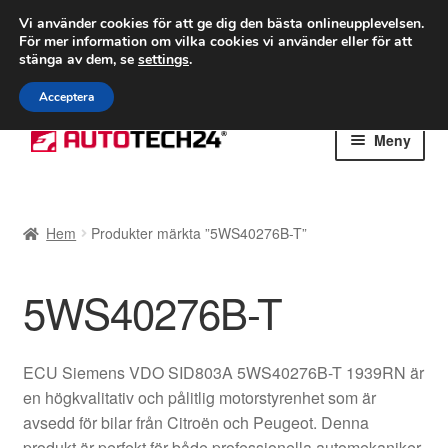
FRAKT från 75 kr
Vi använder cookies för att ge dig den bästa onlineupplevelsen.
För mer information om vilka cookies vi använder eller för att
Världsomspännande frakt
stänga av dem, se
settings
.
Ring 766 924 713
mån-fre 9-16
Acceptera
Hoppa
Hoppa
Meny
till
till
navigering
innehåll
Hem
Hem
Produkter märkta ”5WS40276B-T”
Betalningar
5WS40276B-T
Integritetspolicy
Klagomål
ECU Siemens VDO SID803A 5WS40276B-T 1939RN är
en högkvalitativ och pålitlig motorstyrenhet som är
Kolla upp
avsedd för bilar från Citroën och Peugeot. Denna
produkt är perfekt för både professionella automekaniker