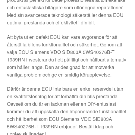
Kontakt
och entusiastiska bilägare som utför egna reparationer.
Med sin avancerade teknologi säkerställer denna ECU
Mitt konto
optimal prestanda och effektivitet i din bil.
Om oss
Att byta ut en defekt ECU kan vara avgörande för att
återställa bilens funktionalitet och säkerhet. Genom att
Reklamationsprocedur
välja ECU Siemens VDO SID803A 5WS40276B-T
1939RN investerar du i ett pålitligt och hållbart alternativ
som håller länge. Den är designad för att motverka
Transport
vanliga problem och ge en smidig körupplevelse.
Vagn
Därför är denna ECU inte bara en enkel reservdel utan
en kvalitetslösning för att förbättra din bils prestanda.
Världsomspännande frakt
Oavsett om du är en fackman eller en DIY-entusiast
kommer du att uppskatta den imponerande funktionalitet
Villkor
och hållbarhet som ECU Siemens VDO SID803A
5WS40276B-T 1939RN erbjuder. Beställ idag och
upplev skillnaden!