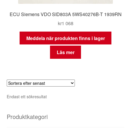
ECU Siemens VDO SID803A 5WS40276B-T 1939RN
kr
1 068
Meddela när produkten finns i lager
Läs mer
Endast ett sökresultat
Produktkategori