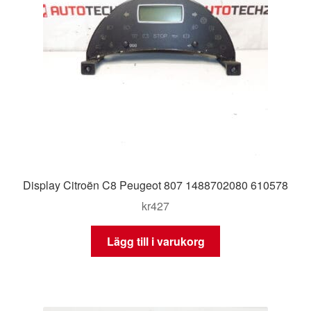
Display Citroën C8 Peugeot 807 1488702080 610578
kr
427
Lägg till i varukorg