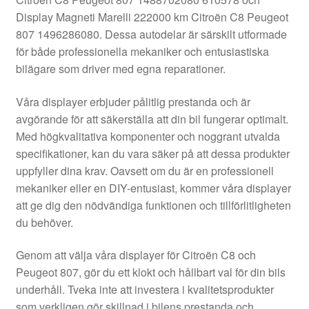
Kontakt
Display Magneti Marelli 222000 km Citroën C8 Peugeot
807 1496286080. Dessa autodelar är särskilt utformade
Mitt konto
för både professionella mekaniker och entusiastiska
bilägare som driver med egna reparationer.
Om oss
Våra displayer erbjuder pålitlig prestanda och är
Reklamationsprocedur
avgörande för att säkerställa att din bil fungerar optimalt.
Med högkvalitativa komponenter och noggrant utvalda
specifikationer, kan du vara säker på att dessa produkter
Transport
uppfyller dina krav. Oavsett om du är en professionell
mekaniker eller en DIY-entusiast, kommer våra displayer
Vagn
att ge dig den nödvändiga funktionen och tillförlitligheten
du behöver.
Världsomspännande frakt
Genom att välja våra displayer för Citroën C8 och
Villkor
Peugeot 807, gör du ett klokt och hållbart val för din bils
underhåll. Tveka inte att investera i kvalitetsprodukter
som verkligen gör skillnad i bilens prestanda och