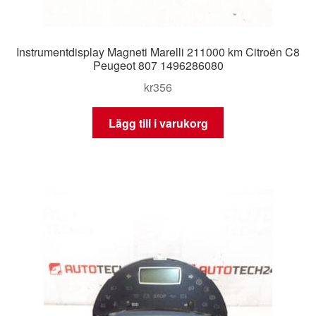
Instrumentdisplay Magneti Marelli 211000 km Citroën C8
Peugeot 807 1496286080
kr
356
Lägg till i varukorg