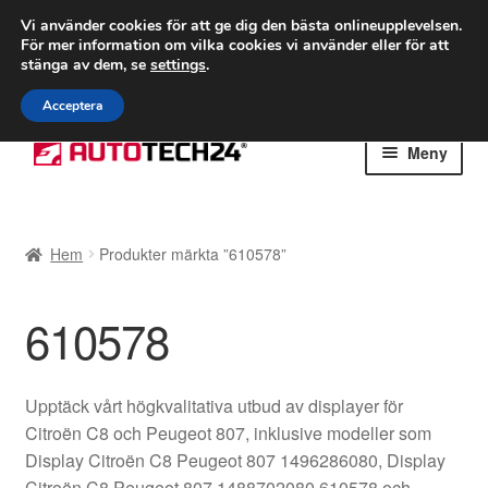
FRAKT från 75 kr
Vi använder cookies för att ge dig den bästa onlineupplevelsen.
För mer information om vilka cookies vi använder eller för att
Världsomspännande frakt
stänga av dem, se
settings
.
Ring 766 924 713
mån-fre 9-16
Acceptera
Hoppa
Hoppa
Meny
till
till
navigering
innehåll
Hem
Hem
Produkter märkta ”610578”
Betalningar
610578
Integritetspolicy
Klagomål
Upptäck vårt högkvalitativa utbud av displayer för
Citroën C8 och Peugeot 807, inklusive modeller som
Kolla upp
Display Citroën C8 Peugeot 807 1496286080, Display
Citroën C8 Peugeot 807 1488702080 610578 och