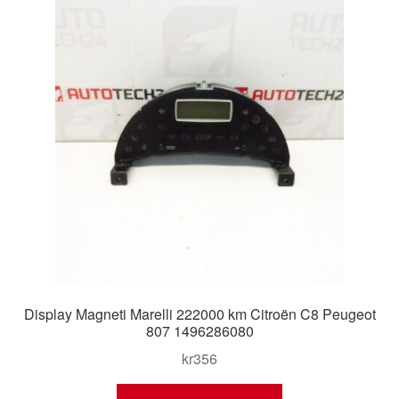
Display Magneti Marelli 222000 km Citroën C8 Peugeot
807 1496286080
kr
356