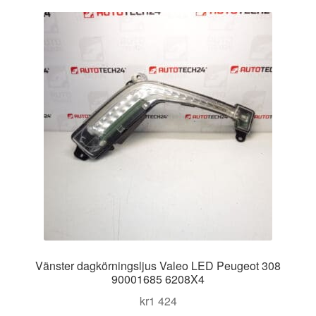
Kontakt
Mitt konto
Om oss
Reklamationsprocedur
Transport
Vagn
Världsomspännande frakt
Vänster dagkörningsljus Valeo LED Peugeot 308
Villkor
90001685 6208X4
kr
1 424