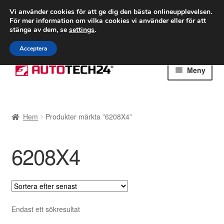
FRAKT från 75 kr
Vi använder cookies för att ge dig den bästa onlineupplevelsen.
För mer information om vilka cookies vi använder eller för att
Världsomspännande frakt
stänga av dem, se
settings
.
Ring 766 924 713
mån-fre 9-16
Acceptera
Hoppa
Hoppa
Meny
till
till
navigering
innehåll
Hem
Hem
Produkter märkta ”6208X4”
Betalningar
6208X4
Integritetspolicy
Klagomål
Kolla upp
Endast ett sökresultat