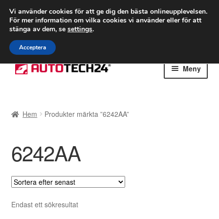
FRAKT från 75 kr
Vi använder cookies för att ge dig den bästa onlineupplevelsen.
För mer information om vilka cookies vi använder eller för att
Världsomspännande frakt
stänga av dem, se
settings
.
Ring 766 924 713
mån-fre 9-16
Acceptera
Hoppa
Hoppa
Meny
till
till
navigering
innehåll
Hem
Hem
Produkter märkta ”6242AA”
Betalningar
6242AA
Integritetspolicy
Klagomål
Kolla upp
Endast ett sökresultat