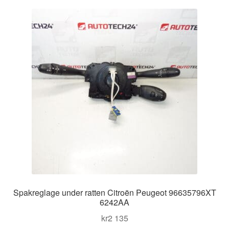
Kontakt
Mitt konto
Om oss
Reklamationsprocedur
Transport
Vagn
Världsomspännande frakt
Spakreglage under ratten Citroën Peugeot 96635796XT
Villkor
6242AA
kr
2 135