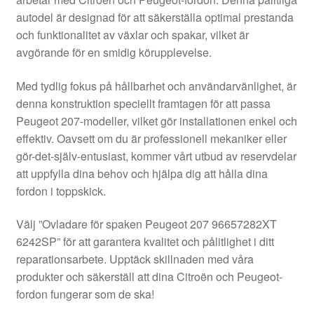
Kontakt
autodel är designad för att säkerställa optimal prestanda
och funktionalitet av växlar och spakar, vilket är
Mitt konto
avgörande för en smidig körupplevelse.
Om oss
Med tydlig fokus på hållbarhet och användarvänlighet, är
denna konstruktion speciellt framtagen för att passa
Reklamationsprocedur
Peugeot 207-modeller, vilket gör installationen enkel och
effektiv. Oavsett om du är professionell mekaniker eller
gör-det-själv-entusiast, kommer vårt utbud av reservdelar
Transport
att uppfylla dina behov och hjälpa dig att hålla dina
fordon i toppskick.
Vagn
Välj ”Ovladare för spaken Peugeot 207 96657282XT
Världsomspännande frakt
6242SP” för att garantera kvalitet och pålitlighet i ditt
reparationsarbete. Upptäck skillnaden med våra
Villkor
produkter och säkerställ att dina Citroën och Peugeot-
fordon fungerar som de ska!