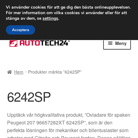
FRAKT från 75 kr
Vi använder cookies för att ge dig den bästa onlineupplevelsen.
För mer information om vilka cookies vi använder eller för att
Världsomspännande frakt
stänga av dem, se
settings
.
Ring 766 924 713
mån-fre 9-16
Acceptera
Hoppa
Hoppa
Meny
till
till
navigering
innehåll
Hem
Hem
Produkter märkta ”6242SP”
Betalningar
6242SP
Integritetspolicy
Klagomål
Upptäck vår högkvalitativa produkt, ”Ovladare för spaken
Peugeot 207 96657282XT 6242SP”, som är den
Kolla upp
perfekta lösningen för mekaniker och bilentusiaster som
arbetar med Citroën och Peugeot-fordon. Denna pålitliga