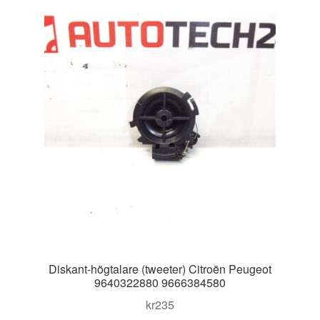
Kontakt
Mitt konto
Om oss
Reklamationsprocedur
Transport
Vagn
Världsomspännande frakt
Diskant-högtalare (tweeter) Citroën Peugeot
Villkor
9640322880 9666384580
kr
235