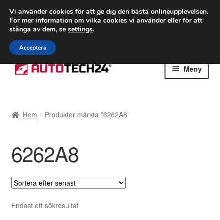
FRAKT från 75 kr
Vi använder cookies för att ge dig den bästa onlineupplevelsen.
För mer information om vilka cookies vi använder eller för att
Världsomspännande frakt
stänga av dem, se
settings
.
Ring 766 924 713
mån-fre 9-16
Acceptera
Hoppa
Hoppa
Meny
till
till
navigering
innehåll
Hem
Hem
Produkter märkta ”6262A8”
Betalningar
6262A8
Integritetspolicy
Klagomål
Kolla upp
Endast ett sökresultat