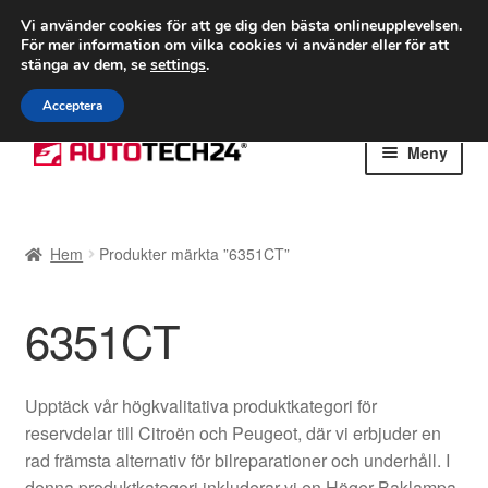
FRAKT från 75 kr
Vi använder cookies för att ge dig den bästa onlineupplevelsen.
För mer information om vilka cookies vi använder eller för att
Världsomspännande frakt
stänga av dem, se
settings
.
Ring 766 924 713
mån-fre 9-16
Acceptera
Hoppa
Hoppa
Meny
till
till
navigering
innehåll
Hem
Hem
Produkter märkta ”6351CT”
Betalningar
6351CT
Integritetspolicy
Klagomål
Upptäck vår högkvalitativa produktkategori för
reservdelar till Citroën och Peugeot, där vi erbjuder en
Kolla upp
rad främsta alternativ för bilreparationer och underhåll. I
denna produktkategori inkluderar vi en Höger Baklampa