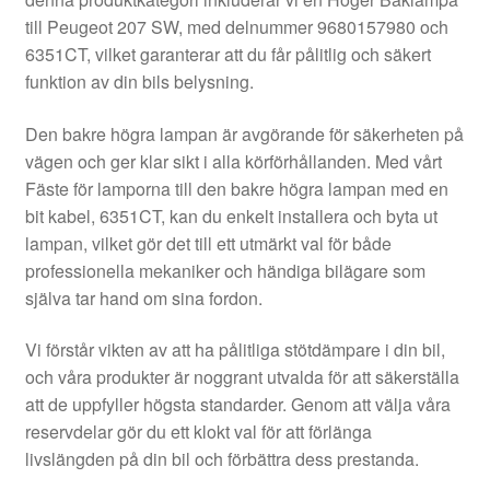
Kontakt
till Peugeot 207 SW, med delnummer 9680157980 och
6351CT, vilket garanterar att du får pålitlig och säkert
Mitt konto
funktion av din bils belysning.
Om oss
Den bakre högra lampan är avgörande för säkerheten på
vägen och ger klar sikt i alla körförhållanden. Med vårt
Reklamationsprocedur
Fäste för lamporna till den bakre högra lampan med en
bit kabel, 6351CT, kan du enkelt installera och byta ut
lampan, vilket gör det till ett utmärkt val för både
Transport
professionella mekaniker och händiga bilägare som
själva tar hand om sina fordon.
Vagn
Vi förstår vikten av att ha pålitliga stötdämpare i din bil,
Världsomspännande frakt
och våra produkter är noggrant utvalda för att säkerställa
att de uppfyller högsta standarder. Genom att välja våra
Villkor
reservdelar gör du ett klokt val för att förlänga
livslängden på din bil och förbättra dess prestanda.