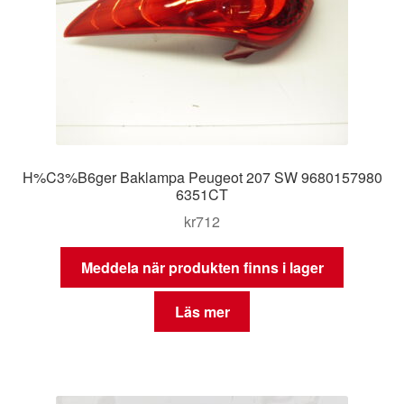
H%C3%B6ger Baklampa Peugeot 207 SW 9680157980
6351CT
kr
712
Meddela när produkten finns i lager
Läs mer