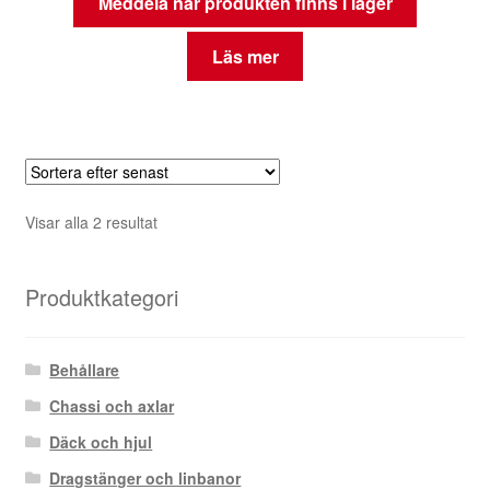
Meddela när produkten finns i lager
Läs mer
Sortera
Visar alla 2 resultat
efter
senaste
Produktkategori
Behållare
Chassi och axlar
Däck och hjul
Dragstänger och linbanor