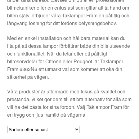
Kontakt
bilmekaniker eller en entusiast som gillar att ta hand om
bilen själv, erbjuder våra Taklampor Fram en pålitlig och
Mitt konto
långvarig lösning för ditt fordons belysningsbehov.
Om oss
Med en enkel installation och hållbara material kan du
lita på att dessa lampor förbättrar både din bils utseende
Reklamationsprocedur
och funktionalitet. När du letar efter ett pålitligt
bilreservdelar för Citroën eller Peugeot, är Taklampor
Fram 6362N6 ett utmärkt val som kommer att öka din
Transport
säkerhet på vägen.
Vagn
Våra produkter är utformade med fokus på kvalitet och
prestanda, vilket gör dem till ett bra alternativ för alla som
Världsomspännande frakt
vill ha det bästa för sina fordon. Välj Taklampor Fram för
en trygg och ljus framtid på vägarna!
Villkor