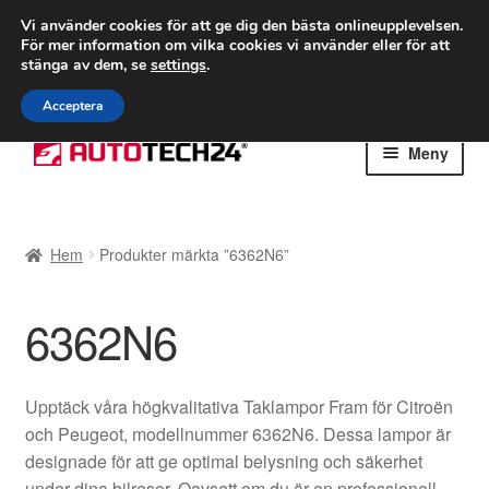
FRAKT från 75 kr
Vi använder cookies för att ge dig den bästa onlineupplevelsen.
För mer information om vilka cookies vi använder eller för att
Världsomspännande frakt
stänga av dem, se
settings
.
Ring 766 924 713
mån-fre 9-16
Acceptera
Hoppa
Hoppa
Meny
till
till
navigering
innehåll
Hem
Hem
Produkter märkta ”6362N6”
Betalningar
6362N6
Integritetspolicy
Klagomål
Upptäck våra högkvalitativa Taklampor Fram för Citroën
och Peugeot, modellnummer 6362N6. Dessa lampor är
Kolla upp
designade för att ge optimal belysning och säkerhet
under dina bilresor. Oavsett om du är en professionell