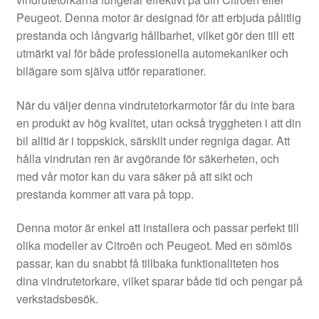
Kontakt
Peugeot. Denna motor är designad för att erbjuda pålitlig
prestanda och långvarig hållbarhet, vilket gör den till ett
Mitt konto
utmärkt val för både professionella automekaniker och
bilägare som själva utför reparationer.
Om oss
När du väljer denna vindrutetorkarmotor får du inte bara
Reklamationsprocedur
en produkt av hög kvalitet, utan också tryggheten i att din
bil alltid är i toppskick, särskilt under regniga dagar. Att
hålla vindrutan ren är avgörande för säkerheten, och
Transport
med vår motor kan du vara säker på att sikt och
prestanda kommer att vara på topp.
Vagn
Denna motor är enkel att installera och passar perfekt till
Världsomspännande frakt
olika modeller av Citroën och Peugeot. Med en sömlös
passar, kan du snabbt få tillbaka funktionaliteten hos
Villkor
dina vindrutetorkare, vilket sparar både tid och pengar på
verkstadsbesök.