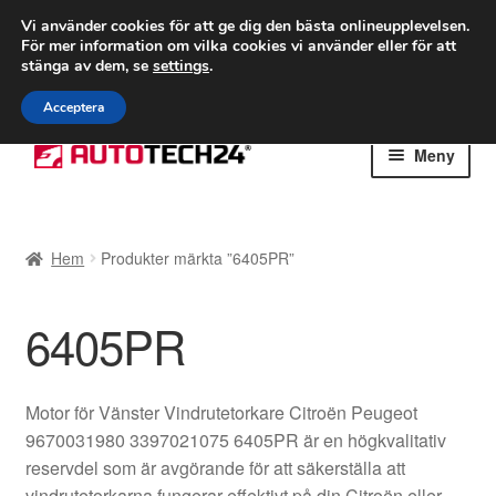
FRAKT från 75 kr
Vi använder cookies för att ge dig den bästa onlineupplevelsen.
För mer information om vilka cookies vi använder eller för att
Världsomspännande frakt
stänga av dem, se
settings
.
Ring 766 924 713
mån-fre 9-16
Acceptera
Hoppa
Hoppa
Meny
till
till
navigering
innehåll
Hem
Hem
Produkter märkta ”6405PR”
Betalningar
6405PR
Integritetspolicy
Klagomål
Motor för Vänster Vindrutetorkare Citroën Peugeot
9670031980 3397021075 6405PR är en högkvalitativ
Kolla upp
reservdel som är avgörande för att säkerställa att
vindrutetorkarna fungerar effektivt på din Citroën eller