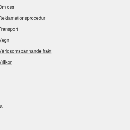
Om oss
Reklamationsprocedur
Transport
Vagn
Världsomspännande frakt
Villkor
e
.