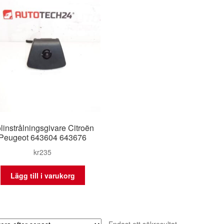
linstrålningsgivare Citroën
Peugeot 643604 643676
kr
235
Lägg till i varukorg