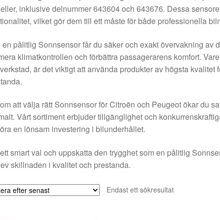
ller, inklusive delnummer 643604 och 643676. Dessa sensorer s
tionalitet, vilket gör dem till ett måste för både professionella b
en pålitlig Sonnsensor får du säker och exakt övervakning av din b
mera klimatkontrollen och förbättra passagerarens komfort. Vare
 verkstad, är det viktigt att använda produkter av högsta kvalitet f
tanda.
m att välja rätt Sonnsensor för Citroën och Peugeot ökar du sann
malt. Vårt sortiment erbjuder tillgänglighet och konkurrenskraftiga
göra en lönsam investering i bilunderhållet.
ett smart val och uppskatta den trygghet som en pålitlig Sonnsen
ev skillnaden i kvalitet och prestanda.
Endast ett sökresultat