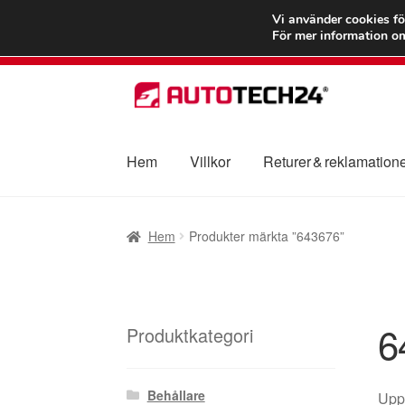
FRAKT från 75
Vi använder cookies fö
För mer information om
Hoppa
Hoppa
till
till
navigering
innehåll
Hem
Villkor
Returer & reklamation
Hem
Betalningar
Integritetspolicy
Klagomål
Hem
Produkter märkta ”643676”
Transport
Vagn
Världsomspännande frakt
V
6
Produktkategori
Behållare
Uppt