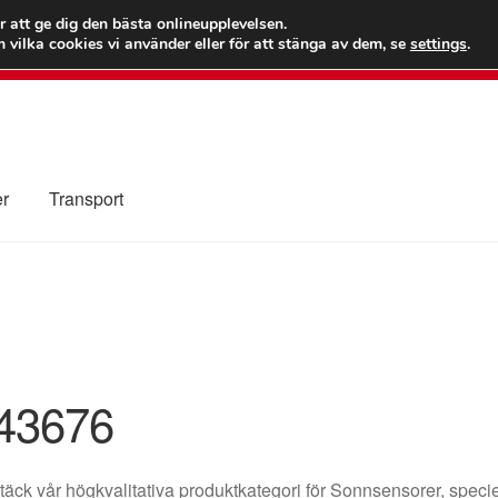
 kr
Världs
r att ge dig den bästa onlineupplevelsen.
 vilka cookies vi använder eller för att stänga av dem, se
settings
.
Ring 7
er
Transport
Kolla upp
Kontakt
Mitt konto
Om oss
Reklamationsprocedur
illkor
43676
äck vår högkvalitativa produktkategori för Sonnsensorer, specie