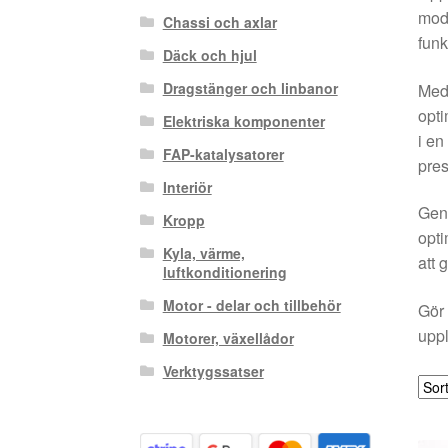
mode
Chassi och axlar
funk
Däck och hjul
Dragstänger och linbanor
Med 
opti
Elektriska komponenter
i en
FAP-katalysatorer
pres
Interiör
Geno
Kropp
opti
Kyla, värme,
att 
luftkonditionering
Motor - delar och tillbehör
Gör 
uppl
Motorer, växellådor
Verktygssatser