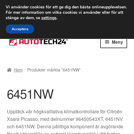
FRAKT från 75 kr
Vi använder cookies för att ge dig den bästa onlineupplevelsen.
För mer information om vilka cookies vi använder eller för att
Världsomspännande frakt
stänga av dem, se
settings
.
Ring 766 924 713
mån-fre 9-16
Acceptera
Hoppa
Hoppa
Meny
till
till
navigering
innehåll
Hem
Hem
Produkter märkta ”6451NW”
Betalningar
6451NW
Integritetspolicy
Klagomål
Upptäck vår högkvalitativa klimatkontrollare för Citroën
Xsara Picasso, med delnummer 96450543XT, 6451NV
Kolla upp
och 6451NW. Denna pålitliga komponent är avgörande
för att säkerställa en optimal inomhusmiljö i ditt fordon,