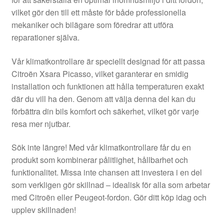
Kontakt
vilket gör den till ett måste för både professionella
mekaniker och bilägare som föredrar att utföra
Mitt konto
reparationer själva.
Om oss
Vår klimatkontrollare är speciellt designad för att passa
Citroën Xsara Picasso, vilket garanterar en smidig
Reklamationsprocedur
installation och funktionen att hålla temperaturen exakt
där du vill ha den. Genom att välja denna del kan du
förbättra din bils komfort och säkerhet, vilket gör varje
Transport
resa mer njutbar.
Vagn
Sök inte längre! Med vår klimatkontrollare får du en
produkt som kombinerar pålitlighet, hållbarhet och
Världsomspännande frakt
funktionalitet. Missa inte chansen att investera i en del
som verkligen gör skillnad – idealisk för alla som arbetar
Villkor
med Citroën eller Peugeot-fordon. Gör ditt köp idag och
upplev skillnaden!