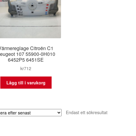
Värmereglage Citroën C1
eugeot 107 55900-0H010
6452P5 6451SE
kr
712
Lägg till i varukorg
Endast ett sökresultat