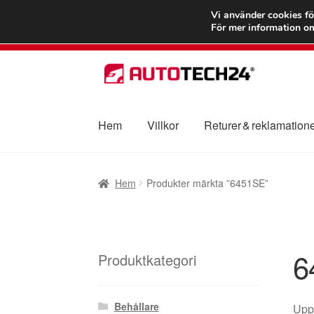
FRAKT från 75
Vi använder cookies fö
För mer information om
Hoppa
Hoppa
till
till
navigering
innehåll
Hem
Villkor
Returer & reklamation
Hem
Betalningar
Integritetspolicy
Klagomål
Hem
Produkter märkta ”6451SE”
Transport
Vagn
Världsomspännande frakt
V
6
Produktkategori
Behållare
Uppt