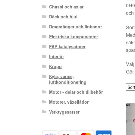
0H01
Chassi och axlar
och 
Däck och hjul
Dragstänger och linbanor
Som 
Med 
Elektriska komponenter
säke
FAP-katalysatorer
spar
Interiör
Välj
Kropp
Gör 
Kyla, värme,
luftkonditionering
Motor - delar och tillbehör
Motorer, växellådor
Verktygssatser