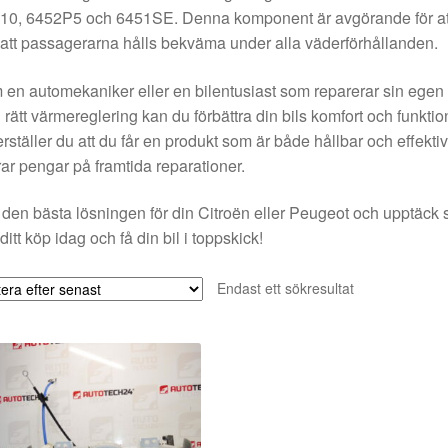
0, 6452P5 och 6451SE. Denna komponent är avgörande för att sä
att passagerarna hålls bekväma under alla väderförhållanden.
en automekaniker eller en bilentusiast som reparerar sin egen bi
rätt värmereglering kan du förbättra din bils komfort och funktio
rställer du att du får en produkt som är både hållbar och effektiv
ar pengar på framtida reparationer.
 den bästa lösningen för din Citroën eller Peugeot och upptäck 
ditt köp idag och få din bil i toppskick!
Endast ett sökresultat