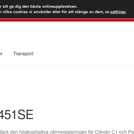
 kr
Världs
r att ge dig den bästa onlineupplevelsen.
 vilka cookies vi använder eller för att stänga av dem, se
settings
.
Ring 7
er
Transport
Kolla upp
Kontakt
Mitt konto
Om oss
Reklamationsprocedur
illkor
451SE
äck den högkvalitativa värmeregleringen för Citroën C1 och P