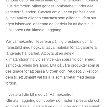
Kontakt
inuti ditt fordon, vilket gör det komfortabelt under alla
väderförhållanden. Oavsett om du är en professionell
Mitt konto
bilmekaniker eller en entusiast som gillar att utföra sin
egen bilservice, är denna del perfekt för att återställa
Om oss
funktionen i din klimatanläggning.
Reklamationsprocedur
Vår värmekontroll levererar pålitlig prestanda och är
framställd med högkvalitativa material för att garantera
långvarig hållbarhet. Att byta ut en defekt
Transport
klimatanläggning vid service kan spara tid och energi,
samt öka bilens livslängd. Lita på våra produkter som är
Vagn
designade för att passa Citroën och Peugeot, vilket gör
dem till ett utmärkt val för alla som arbetar med dessa
Världsomspännande frakt
fordon.
Villkor
Investera i din bil med vår Värmekontroll
Klimatanläggning och upplev skillnaden i prestanda och
komfort. Beställ idag och ge din bil den uppmärksamhet