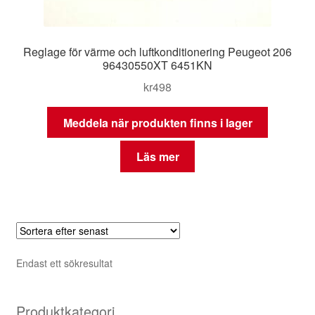
Reglage för värme och luftkonditionering Peugeot 206
96430550XT 6451KN
kr
498
Meddela när produkten finns i lager
Läs mer
Endast ett sökresultat
Produktkategori