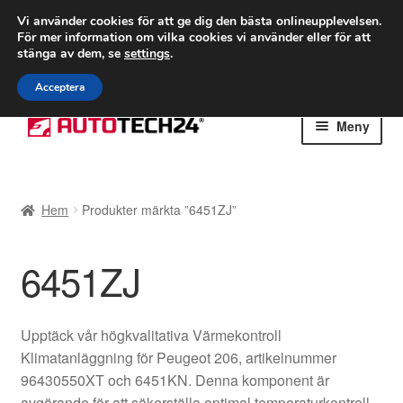
FRAKT från 75 kr
Vi använder cookies för att ge dig den bästa onlineupplevelsen.
För mer information om vilka cookies vi använder eller för att
Världsomspännande frakt
stänga av dem, se
settings
.
Ring 766 924 713
mån-fre 9-16
Acceptera
Hoppa
Hoppa
Meny
till
till
navigering
innehåll
Hem
Hem
Produkter märkta ”6451ZJ”
Betalningar
6451ZJ
Integritetspolicy
Klagomål
Upptäck vår högkvalitativa Värmekontroll
Klimatanläggning för Peugeot 206, artikelnummer
Kolla upp
96430550XT och 6451KN. Denna komponent är
avgörande för att säkerställa optimal temperaturkontroll