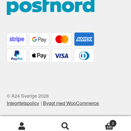
© A24 Sverige 2026
Integritetspolicy
Byggt med WooCommerce
.
0
Sök
Sök