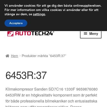
FRAKT från 75 kr
Vi använder cookies för att ge dig den bästa onlineupplevelsen.
För mer information om vilka cookies vi använder eller för att
Världsomspännande frakt
stänga av dem, se
settings
.
Ring 766 924 713
mån-fre 9-16
Acceptera
Hoppa
Hoppa
Meny
till
till
navigering
innehåll
Hem
Hem
Produkter märkta ”6453R:37”
Betalningar
6453R:37
Integritetspolicy
Klagomål
Klimakompresor Sanden SD7C16 1330F 9659876080
6453RW är en högkvalitativ komponent som är perfekt
Kolla upp
för både professionella bilmekaniker och entusiastiska
bilägare som utför reparationer själva. Denna