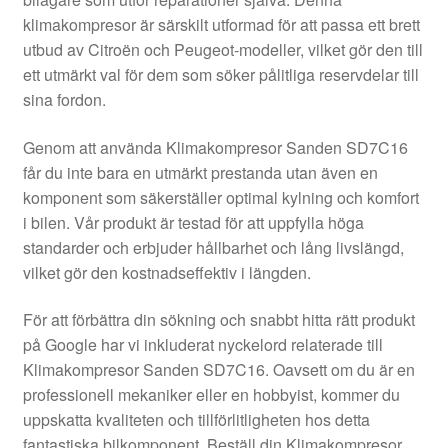
Kontakt
klimakompresor är särskilt utformad för att passa ett brett
utbud av Citroën och Peugeot-modeller, vilket gör den till
Mitt konto
ett utmärkt val för dem som söker pålitliga reservdelar till
sina fordon.
Om oss
Genom att använda Klimakompresor Sanden SD7C16
Reklamationsprocedur
får du inte bara en utmärkt prestanda utan även en
komponent som säkerställer optimal kylning och komfort
i bilen. Vår produkt är testad för att uppfylla höga
Transport
standarder och erbjuder hållbarhet och lång livslängd,
vilket gör den kostnadseffektiv i längden.
Vagn
För att förbättra din sökning och snabbt hitta rätt produkt
Världsomspännande frakt
på Google har vi inkluderat nyckelord relaterade till
Klimakompresor Sanden SD7C16. Oavsett om du är en
Villkor
professionell mekaniker eller en hobbyist, kommer du
uppskatta kvaliteten och tillförlitligheten hos detta
fantastiska bilkomponent. Beställ din Klimakompresor