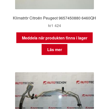
Klimatrör Citroën Peugeot 9657450880 6460QH
kr
1 424
Meddela när produkten finns i lager
Läs mer