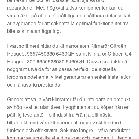
Kontakt
reparationer. Med högkvalitativa komponenter kan du
vara säker på att du får pålitliga och hållbara delar, vilket
Mitt konto
är avgörande för att säkerställa optimal funktionalitet av
bilens klimatanläggning.
Om oss
I vårt sortiment hittar du klimarrör som Klimarör Citroën
Reklamationsprocedur
Peugeot 9657450880 6460QH samt Klimarör Citroën C4
Peugeot 307 9650628580 6460QH. Dessa produkter är
noggrant utvalda för att passa perfekt i de aktuella
Transport
fordonsmodellerna, vilket garanterar en enkel installation
och långvarig prestanda.
Vagn
Genom att välja vårt klimarrör får du inte bara en produkt
Världsomspännande frakt
av hög kvalitet utan även tryggheten att du köper från en
pålitlig leverantör i bilindustrin. Främja ditt nästa
Villkor
bilprojekt med våra klimarrör och upplev skillnaden i
funktion och effektivitet. Sök inte längre – våra produkter
kommer att uppfylla alla dina krav och mer därtill. Handla