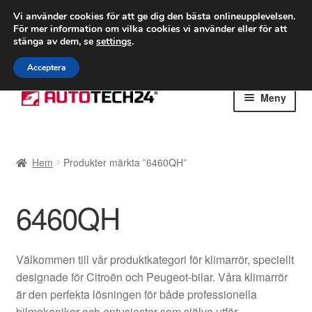
FRAKT från 75 kr
Vi använder cookies för att ge dig den bästa onlineupplevelsen.
För mer information om vilka cookies vi använder eller för att
Världsomspännande frakt
stänga av dem, se
settings
.
Ring 766 924 713
mån-fre 9-16
Acceptera
Hoppa
Hoppa
Meny
till
till
navigering
innehåll
Hem
Hem
Produkter märkta ”6460QH”
Betalningar
6460QH
Integritetspolicy
Klagomål
Välkommen till vår produktkategori för klimarrör, speciellt
designade för Citroën och Peugeot-bilar. Våra klimarrör
Kolla upp
är den perfekta lösningen för både professionella
bilmekaniker och entusiaster som själva utför