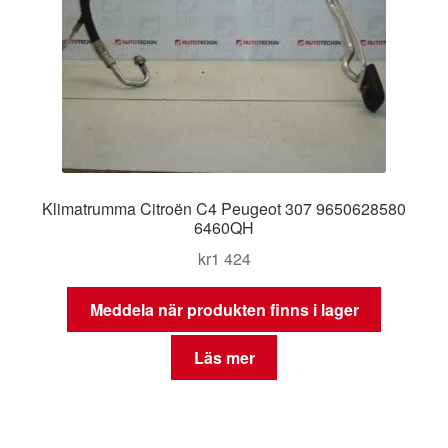
Klimatrumma Citroën C4 Peugeot 307 9650628580
6460QH
kr
1 424
Meddela när produkten finns i lager
Läs mer