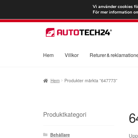
FRAKT från 75
Vi använder cookies fö
För mer information om
Hoppa
Hoppa
till
till
navigering
innehåll
Hem
Villkor
Returer & reklamation
Hem
Betalningar
Integritetspolicy
Klagomål
Hem
Produkter märkta ”647773”
Transport
Vagn
Världsomspännande frakt
V
6
Produktkategori
Behållare
Uppt