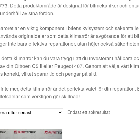
73. Detta produktområde är designat för bilmekaniker och entusi
underhåll av sina fordon.
aröret är en viktig komponent i bilens kylsystem och säkerställer
använda originaldelar som detta klimarrör är avgörande för att bib
ger inte bara effektiva reparationer, utan höjer också säkerheten i
detta klimarrör kan du vara trygg i att du investerar i hållbara och
t av din Citroën C5 II eller Peugeot 407. Genom att välja vårt kli
rs korrekt, vilket sparar tid och pengar på sikt.
inte mer, detta klimarrör är det perfekta valet för din reparation
itetsdelar som verkligen gör skillnad!
Endast ett sökresultat