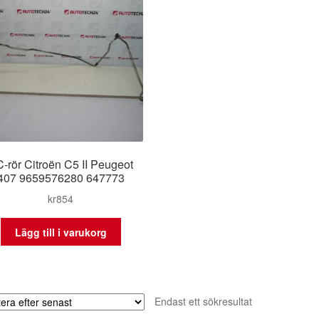
-rör Citroën C5 II Peugeot
407 9659576280 647773
kr
854
Lägg till i varukorg
Endast ett sökresultat