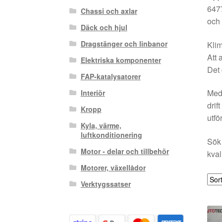
6477
Chassi och axlar
och 
Däck och hjul
Dragstänger och linbanor
Klim
Att 
Elektriska komponenter
Det 
FAP-katalysatorer
Med 
Interiör
drif
Kropp
utfö
Kyla, värme,
luftkonditionering
Sök 
Motor - delar och tillbehör
kval
Motorer, växellådor
Verktygssatser