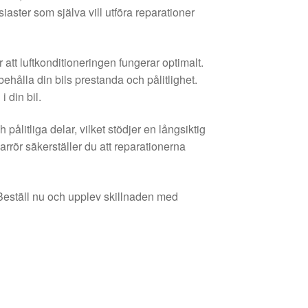
aster som själva vill utföra reparationer
 att luftkonditioneringen fungerar optimalt.
ehålla din bils prestanda och pålitlighet.
 din bil.
 pålitliga delar, vilket stödjer en långsiktig
marrör säkerställer du att reparationerna
. Beställ nu och upplev skillnaden med