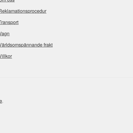
Reklamationsprocedur
Transport
Vagn
Världsomspännande frakt
Villkor
e
.