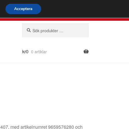
omspännande frakt
Acceptera
66 924 713
mån-fre 9-16
Sök
Sök
efter:
kr
0
0 artiklar
ot 407, med artikelnumret 9659576280 och