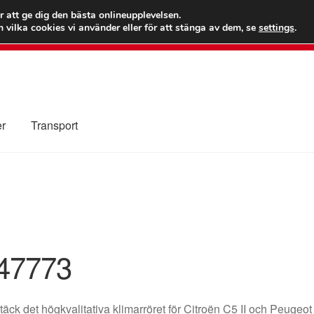
 kr
Världs
r att ge dig den bästa onlineupplevelsen.
 vilka cookies vi använder eller för att stänga av dem, se
settings
.
Ring 7
er
Transport
Kolla upp
Kontakt
Mitt konto
Om oss
Reklamationsprocedur
illkor
47773
äck det högkvalitativa klimarröret för Citroën C5 II och Peuge