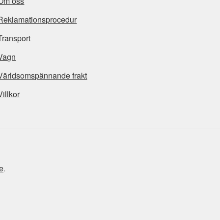
Om oss
Reklamationsprocedur
Transport
Vagn
Världsomspännande frakt
Villkor
e
.