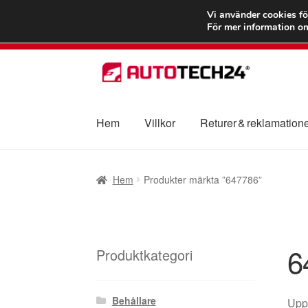
FRAKT från 75
Vi använder cookies fö
För mer information om
Hoppa
Hoppa
till
till
navigering
innehåll
Hem
Villkor
Returer & reklamation
Hem
Betalningar
Integritetspolicy
Klagomål
Hem
Produkter märkta ”647786”
Transport
Vagn
Världsomspännande frakt
V
6
Produktkategori
Behållare
Uppt