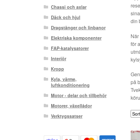
rese
Chassi och axlar
sina
Däck och hjul
din 
Dragstänger och linbanor
När 
Elektriska komponenter
för 
FAP-katalysatorer
utmä
Interiör
kyls
Kropp
Geno
Kyla, värme,
på b
luftkonditionering
Tvek
Motor - delar och tillbehör
köru
Motorer, växellådor
Verktygssatser