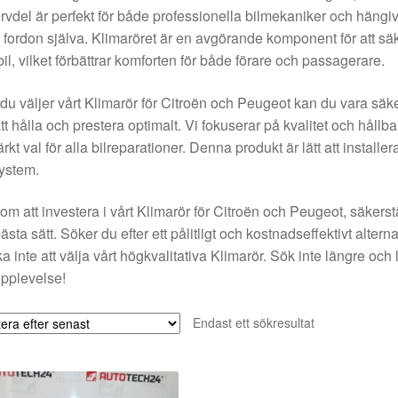
rvdel är perfekt för både professionella bilmekaniker och hängivn
 fordon själva. Klimaröret är en avgörande komponent för att säker
bil, vilket förbättrar komforten för både förare och passagerare.
du väljer vårt Klimarör för Citroën och Peugeot kan du vara säk
att hålla och prestera optimalt. Vi fokuserar på kvalitet och hållbarh
rkt val för alla bilreparationer. Denna produkt är lätt att installe
ystem.
m att investera i vårt Klimarör för Citroën och Peugeot, säkerställ
ästa sätt. Söker du efter ett pålitligt och kostnadseffektivt alternat
a inte att välja vårt högkvalitativa Klimarör. Sök inte längre och 
pplevelse!
Endast ett sökresultat