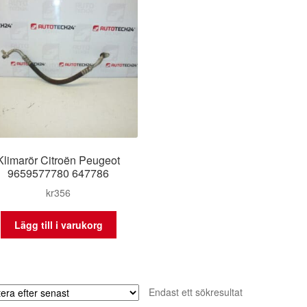
Klimarör Citroën Peugeot
9659577780 647786
kr
356
Lägg till i varukorg
Endast ett sökresultat