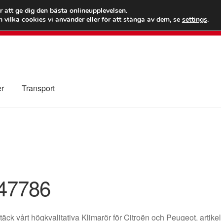
 kr
Världs
r att ge dig den bästa onlineupplevelsen.
 vilka cookies vi använder eller för att stänga av dem, se
settings
.
Ring 7
er
Transport
Kolla upp
Kontakt
Mitt konto
Om oss
Reklamationsprocedur
illkor
47786
äck vårt högkvalitativa Klimarör för Citroën och Peugeot, art