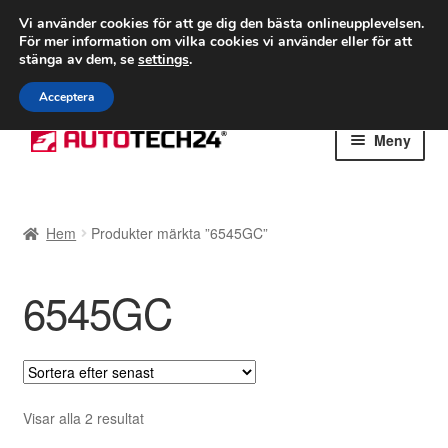
FRAKT från 75 kr
Vi använder cookies för att ge dig den bästa onlineupplevelsen.
För mer information om vilka cookies vi använder eller för att
Världsomspännande frakt
stänga av dem, se
settings
.
Ring 766 924 713
mån-fre 9-16
Acceptera
Hoppa
Hoppa
Meny
till
till
navigering
innehåll
Hem
Hem
Produkter märkta ”6545GC”
Betalningar
6545GC
Integritetspolicy
Klagomål
Kolla upp
Sortera
Visar alla 2 resultat
efter