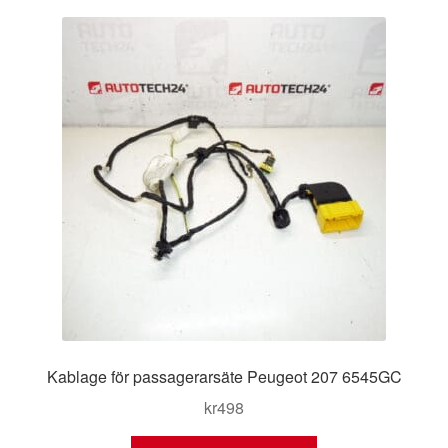
Kontakt
senaste
Mitt konto
Om oss
Reklamationsprocedur
Transport
Vagn
Världsomspännande frakt
Kablage för passagerarsäte Peugeot 207 6545GC
Villkor
kr
498