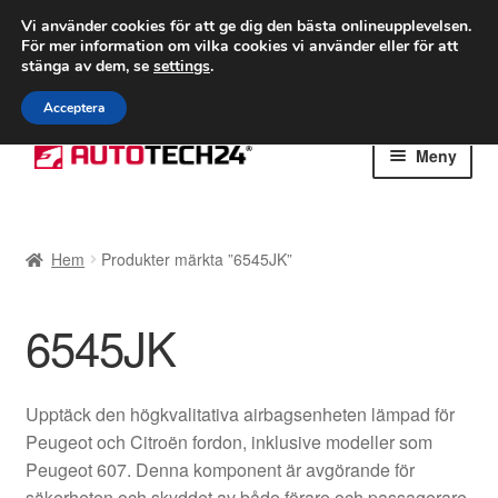
FRAKT från 75 kr
Vi använder cookies för att ge dig den bästa onlineupplevelsen.
För mer information om vilka cookies vi använder eller för att
Världsomspännande frakt
stänga av dem, se
settings
.
Ring 766 924 713
mån-fre 9-16
Acceptera
Hoppa
Hoppa
Meny
till
till
navigering
innehåll
Hem
Hem
Produkter märkta ”6545JK”
Betalningar
6545JK
Integritetspolicy
Klagomål
Upptäck den högkvalitativa airbagsenheten lämpad för
Peugeot och Citroën fordon, inklusive modeller som
Kolla upp
Peugeot 607. Denna komponent är avgörande för
säkerheten och skyddet av både förare och passagerare.