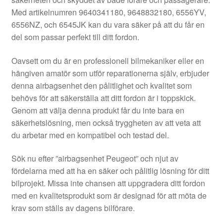
Kontakt
Med artikelnumren 9640341180, 9648832180, 6556YV,
6556NZ, och 6545JK kan du vara säker på att du får en
Mitt konto
del som passar perfekt till ditt fordon.
Om oss
Oavsett om du är en professionell bilmekaniker eller en
hängiven amatör som utför reparationerna själv, erbjuder
Reklamationsprocedur
denna airbagsenhet den pålitlighet och kvalitet som
behövs för att säkerställa att ditt fordon är i toppskick.
Genom att välja denna produkt får du inte bara en
Transport
säkerhetslösning, men också tryggheten av att veta att
du arbetar med en kompatibel och testad del.
Vagn
Sök nu efter ”airbagsenhet Peugeot” och njut av
Världsomspännande frakt
fördelarna med att ha en säker och pålitlig lösning för ditt
bilprojekt. Missa inte chansen att uppgradera ditt fordon
Villkor
med en kvalitetsprodukt som är designad för att möta de
krav som ställs av dagens bilförare.