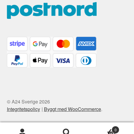
© A24 Sverige 2026
Integritetspolicy
Byggt med WooCommerce
.
0
Sök
Sök