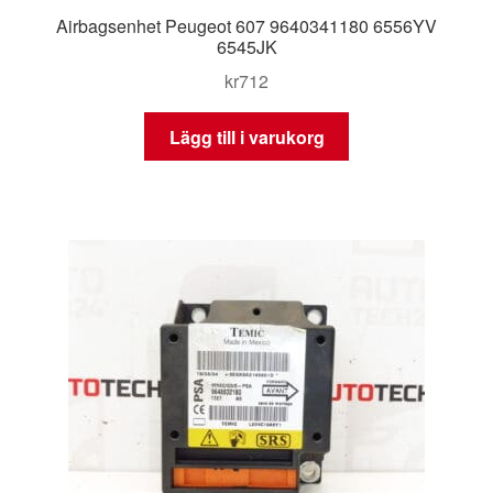
Airbagsenhet Peugeot 607 9640341180 6556YV
6545JK
kr
712
Lägg till i varukorg