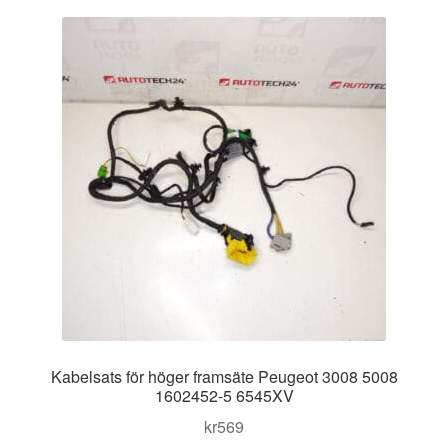
Kontakt
Mitt konto
Om oss
Reklamationsprocedur
Transport
Vagn
Världsomspännande frakt
Kabelsats för höger framsäte Peugeot 3008 5008
Villkor
1602452-5 6545XV
kr
569