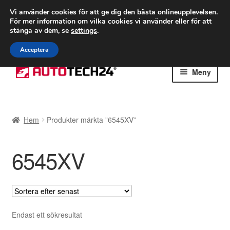
FRAKT från 75 kr
Vi använder cookies för att ge dig den bästa onlineupplevelsen.
För mer information om vilka cookies vi använder eller för att
Världsomspännande frakt
stänga av dem, se
settings
.
Ring 766 924 713
mån-fre 9-16
Acceptera
Hoppa
Hoppa
Meny
till
till
navigering
innehåll
Hem
Hem
Produkter märkta ”6545XV”
Betalningar
6545XV
Integritetspolicy
Klagomål
Kolla upp
Endast ett sökresultat