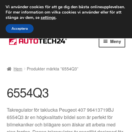
FRAKT från 75 kr
Vi använder cookies för att ge dig den bästa onlineupplevelsen.
För mer information om vilka cookies vi använder eller för att
Världsomspännande frakt
stänga av dem, se
settings
.
Ring 766 924 713
mån-fre 9-16
Acceptera
Hoppa
Hoppa
Meny
till
till
navigering
innehåll
Hem
Hem
Produkter märkta ”6554Q3”
Betalningar
6554Q3
Integritetspolicy
Klagomål
Takregulator för taklucka Peugeot 407 96413719BJ
6554Q3 är en högkvalitativ bildel som är perfekt för
Kolla upp
bilmekaniker och bilägare som älskar att arbeta med
sina fordon. Denna takregulator är specifikt designad för