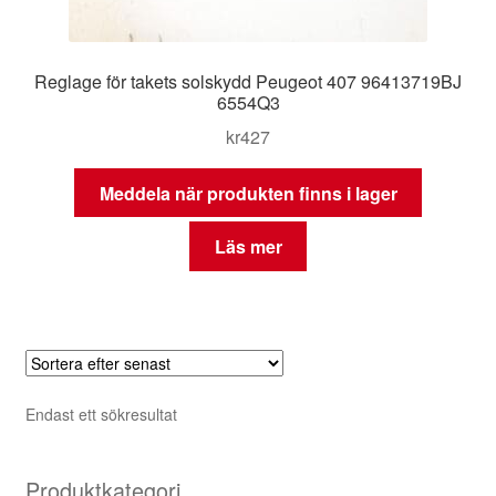
Reglage för takets solskydd Peugeot 407 96413719BJ
6554Q3
kr
427
Meddela när produkten finns i lager
Läs mer
Endast ett sökresultat
Produktkategori