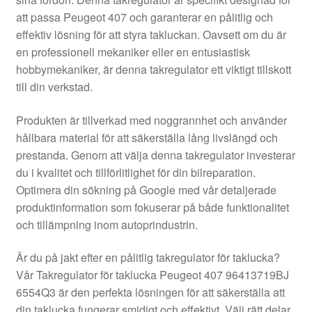
Kontakt
att passa Peugeot 407 och garanterar en pålitlig och
effektiv lösning för att styra takluckan. Oavsett om du är
Mitt konto
en professionell mekaniker eller en entusiastisk
hobbymekaniker, är denna takregulator ett viktigt tillskott
Om oss
till din verkstad.
Reklamationsprocedur
Produkten är tillverkad med noggrannhet och använder
hållbara material för att säkerställa lång livslängd och
prestanda. Genom att välja denna takregulator investerar
Transport
du i kvalitet och tillförlitlighet för din bilreparation.
Optimera din sökning på Google med vår detaljerade
Vagn
produktinformation som fokuserar på både funktionalitet
och tillämpning inom autoprindustrin.
Världsomspännande frakt
Är du på jakt efter en pålitlig takregulator för taklucka?
Villkor
Vår Takregulator för taklucka Peugeot 407 96413719BJ
6554Q3 är den perfekta lösningen för att säkerställa att
din taklucka fungerar smidigt och effektivt. Välj rätt delar