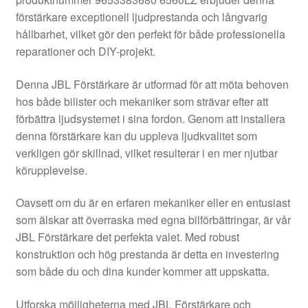
Kontakt
förstärkare exceptionell ljudprestanda och långvarig
hållbarhet, vilket gör den perfekt för både professionella
Mitt konto
reparationer och DIY-projekt.
Om oss
Denna JBL Förstärkare är utformad för att möta behoven
hos både bilister och mekaniker som strävar efter att
Reklamationsprocedur
förbättra ljudsystemet i sina fordon. Genom att installera
denna förstärkare kan du uppleva ljudkvalitet som
verkligen gör skillnad, vilket resulterar i en mer njutbar
Transport
körupplevelse.
Vagn
Oavsett om du är en erfaren mekaniker eller en entusiast
som älskar att överraska med egna bilförbättringar, är vår
Världsomspännande frakt
JBL Förstärkare det perfekta valet. Med robust
konstruktion och hög prestanda är detta en investering
Villkor
som både du och dina kunder kommer att uppskatta.
Utforska möjligheterna med JBL Förstärkare och