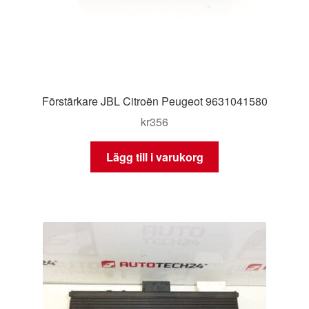
Förstärkare JBL Citroën Peugeot 9631041580
kr
356
Lägg till i varukorg