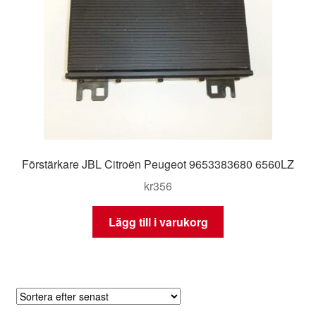
Förstärkare JBL Citroën Peugeot 9653383680 6560LZ
kr
356
Lägg till i varukorg