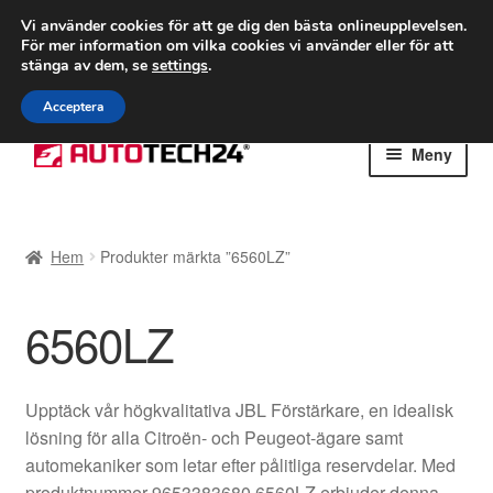
FRAKT från 75 kr
Vi använder cookies för att ge dig den bästa onlineupplevelsen.
För mer information om vilka cookies vi använder eller för att
Världsomspännande frakt
stänga av dem, se
settings
.
Ring 766 924 713
mån-fre 9-16
Acceptera
Hoppa
Hoppa
Meny
till
till
navigering
innehåll
Hem
Hem
Produkter märkta ”6560LZ”
Betalningar
6560LZ
Integritetspolicy
Klagomål
Upptäck vår högkvalitativa JBL Förstärkare, en idealisk
lösning för alla Citroën- och Peugeot-ägare samt
Kolla upp
automekaniker som letar efter pålitliga reservdelar. Med
produktnummer 9653383680 6560LZ erbjuder denna