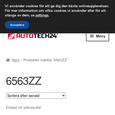
FRAKT från 75 kr
Vi använder cookies för att ge dig den bästa onlineupplevelsen.
För mer information om vilka cookies vi använder eller för att
Världsomspännande frakt
stänga av dem, se
settings
.
Ring 766 924 713
mån-fre 9-16
Acceptera
Hoppa
Hoppa
Meny
till
till
navigering
innehåll
Hem
Hem
Produkter märkta ”6563ZZ”
Betalningar
6563ZZ
Integritetspolicy
Klagomål
Kolla upp
Endast ett sökresultat