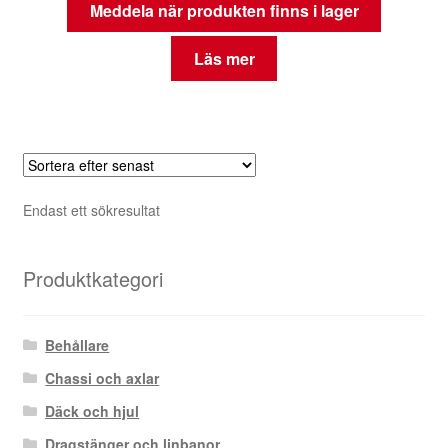
Meddela när produkten finns i lager
Läs mer
Endast ett sökresultat
Produktkategori
Behållare
Chassi och axlar
Däck och hjul
Dragstänger och linbanor