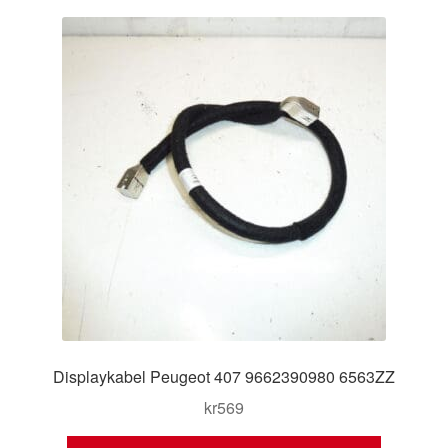
Kontakt
Mitt konto
Om oss
Reklamationsprocedur
Transport
Vagn
Världsomspännande frakt
Displaykabel Peugeot 407 9662390980 6563ZZ
Villkor
kr
569