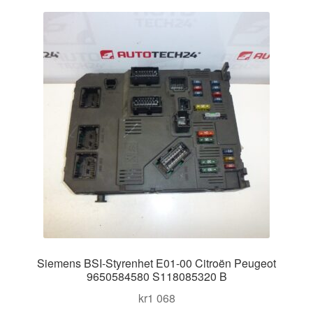
Kontakt
Mitt konto
Om oss
Reklamationsprocedur
Transport
Vagn
Världsomspännande frakt
Siemens BSI-Styrenhet E01-00 Citroën Peugeot
Villkor
9650584580 S118085320 B
kr
1 068