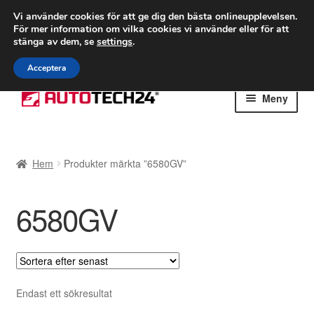
FRAKT från 75 kr
Vi använder cookies för att ge dig den bästa onlineupplevelsen.
För mer information om vilka cookies vi använder eller för att
Världsomspännande frakt
stänga av dem, se
settings
.
Ring 766 924 713
mån-fre 9-16
Acceptera
Hoppa
Hoppa
Meny
till
till
navigering
innehåll
Hem
Hem
Produkter märkta ”6580GV”
Betalningar
6580GV
Integritetspolicy
Klagomål
Kolla upp
Endast ett sökresultat