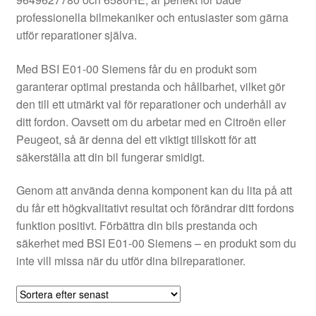
Kontakt
professionella bilmekaniker och entusiaster som gärna
utför reparationer själva.
Mitt konto
Med BSI E01-00 Siemens får du en produkt som
Om oss
garanterar optimal prestanda och hållbarhet, vilket gör
den till ett utmärkt val för reparationer och underhåll av
Reklamationsprocedur
ditt fordon. Oavsett om du arbetar med en Citroën eller
Peugeot, så är denna del ett viktigt tillskott för att
säkerställa att din bil fungerar smidigt.
Transport
Genom att använda denna komponent kan du lita på att
Vagn
du får ett högkvalitativt resultat och förändrar ditt fordons
funktion positivt. Förbättra din bils prestanda och
Världsomspännande frakt
säkerhet med BSI E01-00 Siemens – en produkt som du
inte vill missa när du utför dina bilreparationer.
Villkor