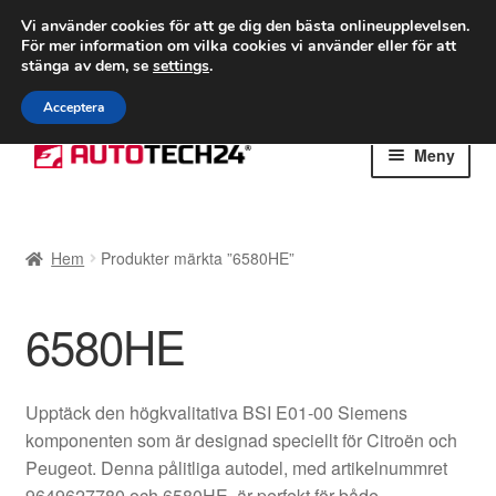
FRAKT från 75 kr
Vi använder cookies för att ge dig den bästa onlineupplevelsen.
För mer information om vilka cookies vi använder eller för att
Världsomspännande frakt
stänga av dem, se
settings
.
Ring 766 924 713
mån-fre 9-16
Acceptera
Hoppa
Hoppa
Meny
till
till
navigering
innehåll
Hem
Hem
Produkter märkta ”6580HE”
Betalningar
6580HE
Integritetspolicy
Klagomål
Upptäck den högkvalitativa BSI E01-00 Siemens
komponenten som är designad speciellt för Citroën och
Kolla upp
Peugeot. Denna pålitliga autodel, med artikelnummret
9649627780 och 6580HE, är perfekt för både