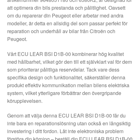
Kontakt
att optimera din bils prestanda och pålitlighet. Oavsett
om du reparerar din Peugeot eller arbetar med andra
Mitt konto
modeller, är detta en allsidig del som passar perfekt för
reparation och underhåll av bilar från Citroën och
Om oss
Peugeot.
Reklamationsprocedur
Vårt ECU LEAR BSI D1B-00 kombinerar hög kvalitet
med hållbarhet, vilket gör den till ett självklart val för dem
som prioriterar pålitliga reservdelar. Tack vare dess
Transport
specifika design och funktionalitet, säkerställer denna
produkt effektiv kommunikation mellan bilens elektriska
Vagn
system, vilket ytterligare förbättrar den övergripande
körupplevelsen.
Världsomspännande frakt
Genom att välja denna ECU LEAR BSI D1B-00 får du
Villkor
inte bara en reparationslösning utan också en långsiktig
investering i ditt fordon. Låt inte elektroniska problem
förstöra din körning – beställ din ECU LEAR BSI D1B-00