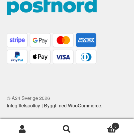
© A24 Sverige 2026
Integritetspolicy
Byggt med WooCommerce
.
0
Sök
Sök