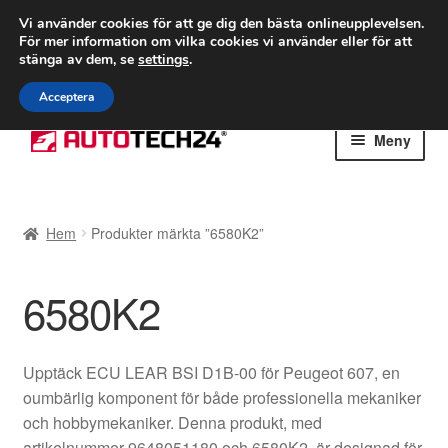
FRAKT från 75 kr
Vi använder cookies för att ge dig den bästa onlineupplevelsen.
För mer information om vilka cookies vi använder eller för att
Världsomspännande frakt
stänga av dem, se
settings
.
Ring 766 924 713
mån-fre 9-16
Acceptera
Hoppa
Hoppa
Meny
till
till
navigering
innehåll
Hem
Hem
Produkter märkta ”6580K2”
Betalningar
6580K2
Integritetspolicy
Klagomål
Upptäck ECU LEAR BSI D1B-00 för Peugeot 607, en
oumbärlig komponent för både professionella mekaniker
Kolla upp
och hobbymekaniker. Denna produkt, med
artikelnummer 9648051180 och 6580K2, är designad för