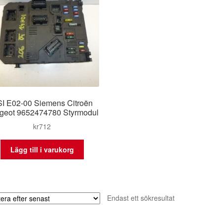
I E02-00 Siemens Citroën
geot 9652474780 Styrmodul
kr
712
Lägg till i varukorg
Endast ett sökresultat