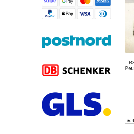
BS
Peu