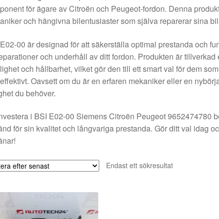
onent för ägare av Citroën och Peugeot-fordon. Denna produkt ä
niker och hängivna bilentusiaster som själva reparerar sina bil
E02-00 är designad för att säkerställa optimal prestanda och funktio
reparationer och underhåll av ditt fordon. Produkten är tillverka
tlighet och hållbarhet, vilket gör den till ett smart val för dem som
effektivt. Oavsett om du är en erfaren mekaniker eller en nybör
ghet du behöver.
investera i BSI E02-00 Siemens Citroën Peugeot 9652474780 betyd
änd för sin kvalitet och långvariga prestanda. Gör ditt val idag 
jänar!
Endast ett sökresultat