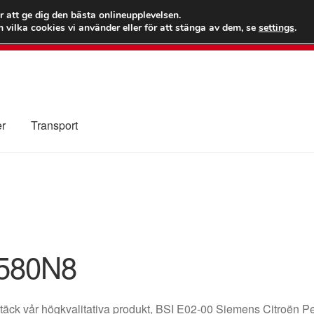
 kr
Världs
r att ge dig den bästa onlineupplevelsen.
 vilka cookies vi använder eller för att stänga av dem, se
settings
.
Ring 7
er
Transport
Kolla upp
Kontakt
Mitt konto
Om oss
Reklamationsprocedur
illkor
580N8
äck vår högkvalitativa produkt, BSI E02-00 Siemens Citroën P