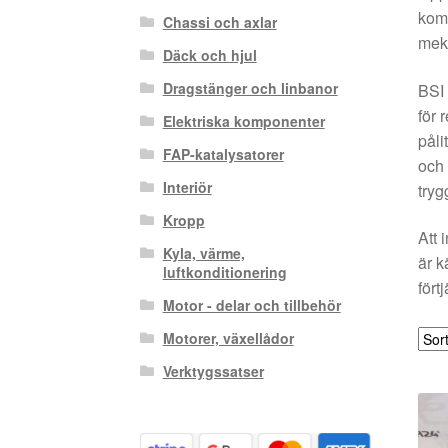
komp
Chassi och axlar
meka
Däck och hjul
Dragstänger och linbanor
BSI 
för 
Elektriska komponenter
påli
FAP-katalysatorer
och 
Interiör
tryg
Kropp
Att 
Kyla, värme,
är k
luftkonditionering
fört
Motor - delar och tillbehör
Motorer, växellådor
Verktygssatser