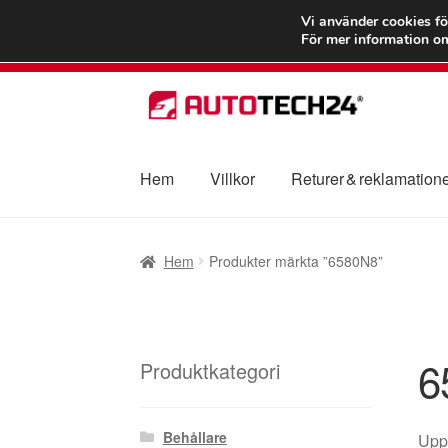
FRAKT från 75
Vi använder cookies fö
För mer information om
Hoppa
Hoppa
till
till
navigering
innehåll
Hem
Villkor
Returer & reklamation
Hem
Betalningar
Integritetspolicy
Klagomål
Hem
Produkter märkta ”6580N8”
Transport
Vagn
Världsomspännande frakt
V
6
Produktkategori
Behållare
Uppt