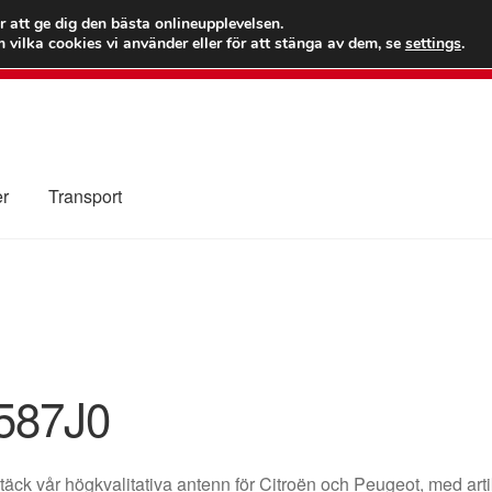
 kr
Världs
r att ge dig den bästa onlineupplevelsen.
 vilka cookies vi använder eller för att stänga av dem, se
settings
.
Ring 7
er
Transport
Kolla upp
Kontakt
Mitt konto
Om oss
Reklamationsprocedur
illkor
587J0
äck vår högkvalitativa antenn för Citroën och Peugeot, med 