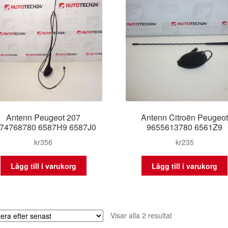
Antenn Peugeot 207
Antenn Citroën Peugeo
74768780 6587H9 6587J0
9655613780 6561Z9
kr
356
kr
235
Lägg till i varukorg
Lägg till i varukorg
Sortera
Visar alla 2 resultat
efter