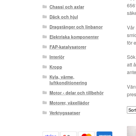
6561
Chassi och axlar
säke
Däck och hjul
Dragstänger och linbanor
Vår 
smid
Elektriska komponenter
för 
FAP-katalysatorer
Sök 
Interiör
att 
Kropp
ante
Kyla, värme,
luftkonditionering
Vänt
Motor - delar och tillbehör
pres
Motorer, växellådor
Verktygssatser