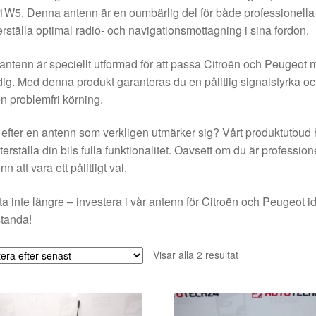
W5. Denna antenn är en oumbärlig del för både professionella b
rställa optimal radio- och navigationsmottagning i sina fordon.
antenn är speciellt utformad för att passa Citroën och Peugeot mo
ig. Med denna produkt garanteras du en pålitlig signalstyrka oc
en problemfri körning.
efter en antenn som verkligen utmärker sig? Vårt produktutbud hj
återställa din bils fulla funktionalitet. Oavsett om du är profess
nn att vara ett pålitligt val.
a inte längre – investera i vår antenn för Citroën och Peugeot id
tanda!
Sortera
Visar alla 2 resultat
efter
senaste