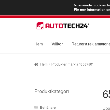
FRAKT från 75
Vi använder cookies fö
För mer information om
Hoppa
Hoppa
till
till
navigering
innehåll
Hem
Villkor
Returer & reklamation
Hem
Betalningar
Integritetspolicy
Klagomål
Hem
Produkter märkta ”6587J0”
Transport
Vagn
Världsomspännande frakt
V
6
Produktkategori
Behållare
Uppt