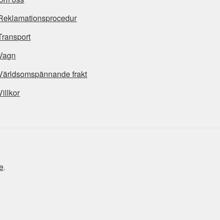
Reklamationsprocedur
Transport
Vagn
Världsomspännande frakt
Villkor
e
.