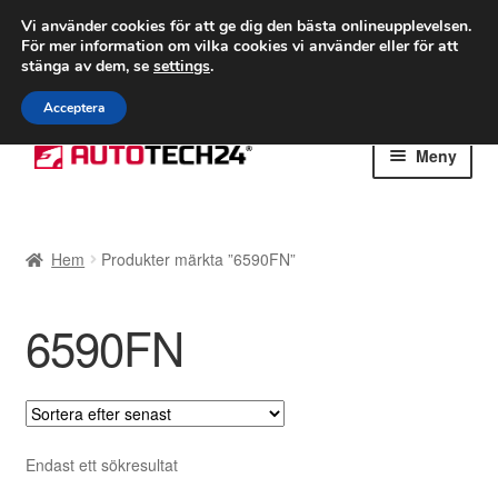
FRAKT från 75 kr
Vi använder cookies för att ge dig den bästa onlineupplevelsen.
För mer information om vilka cookies vi använder eller för att
Världsomspännande frakt
stänga av dem, se
settings
.
Ring 766 924 713
mån-fre 9-16
Acceptera
Hoppa
Hoppa
Meny
till
till
navigering
innehåll
Hem
Hem
Produkter märkta ”6590FN”
Betalningar
6590FN
Integritetspolicy
Klagomål
Kolla upp
Endast ett sökresultat