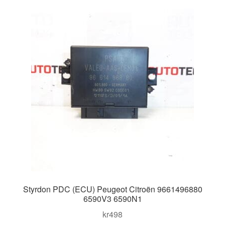
Kontakt
Mitt konto
Om oss
Reklamationsprocedur
Transport
Vagn
Världsomspännande frakt
Styrdon PDC (ECU) Peugeot Citroën 9661496880
Villkor
6590V3 6590N1
kr
498