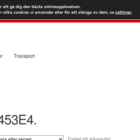
 kr
Världs
r att ge dig den bästa onlineupplevelsen.
 vilka cookies vi använder eller för att stänga av dem, se
settings
.
Ring 7
er
Transport
Kolla upp
Kontakt
Mitt konto
Om oss
Reklamationsprocedur
illkor
453E4.
Endast ett sökresultat