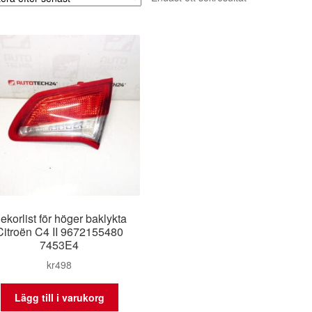
ekorlist för höger baklykta
Citroën C4 II 9672155480
7453E4
kr
498
Lägg till i varukorg