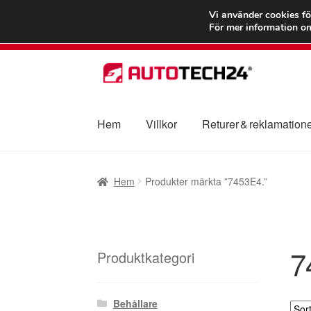
FRAKT från 75
Vi använder cookies fö
För mer information om
Hoppa
Hoppa
till
till
navigering
innehåll
Hem
Villkor
Returer & reklamation
Hem
Betalningar
Integritetspolicy
Klagomål
Hem
Produkter märkta ”7453E4.”
Transport
Vagn
Världsomspännande frakt
V
7
Produktkategori
Behållare