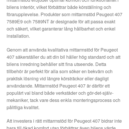
Kontakt
bilens interiör, vilket förbättrar både körställning och
förarupplevelse. Produkter som mittarmstöd Peugeot 407
Mitt konto
7589E9 och 7589NT är designade för att passa exakt
och säkert, vilket garanterar lång hållbarhet och enkel
Om oss
installation.
Reklamationsprocedur
Genom att använda kvalitativa mittarmstöd för Peugeot
407 säkerställer du att din bil håller hög standard och att
bilens inredning behåller sitt fina utseende. Detta
Transport
tillbehör är perfekt för alla som söker en bekväm och
praktisk lösning vid längre körsträckor eller dagligt
Vagn
användande. Mittarmstöd Peugeot 407 är därför ett
populärt val bland både verkstäder och gör-det-själv-
Världsomspännande frakt
mekaniker, tack vare dess enkla monteringsprocess och
pålitliga kvalitet.
Villkor
Att investera i rätt mittarmstöd för Peugeot 407 bidrar inte
bara till ökad komfort utan förbättrar även bilens värde.