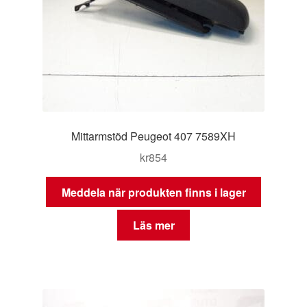
Mittarmstöd Peugeot 407 7589XH
kr
854
Meddela när produkten finns i lager
Läs mer