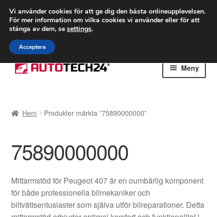
FRAKT från 75 kr
Vi använder cookies för att ge dig den bästa onlineupplevelsen.
För mer information om vilka cookies vi använder eller för att
Världsomspännande frakt
stänga av dem, se
settings
.
Ring 766 924 713
mån-fre 9-16
Acceptera
Hoppa
Hoppa
Meny
till
till
navigering
innehåll
Hem
Hem
Produkter märkta ”75890000000”
Betalningar
75890000000
Integritetspolicy
Klagomål
Mittarmstöd för Peugeot 407 är en oumbärlig komponent
för både professionella bilmekaniker och
Kolla upp
biltvättsentusiaster som själva utför bilreparationer. Detta
mittarmstöd erbjuder optimal komfort och funktionalitet i