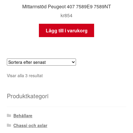
Mittarmstöd Peugeot 407 7589E9 7589NT
kr
854
Lägg till i varukorg
Sortera
Visar alla 3 resultat
efter
senaste
Produktkategori
Behållare
Chassi och axlar