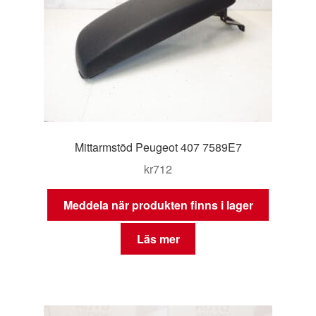
Mittarmstöd Peugeot 407 7589E7
kr
712
Meddela när produkten finns i lager
Läs mer