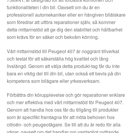
Kontakt
funktionaliteten i din bil. Oavsett om du är en
professionell automekaniker eller en hängiven bilälskare
Mitt konto
som föredrar att utföra reparationer själv, så kommer
detta mittarmstöd att ge dig den stabilitet och hållbarhet
Om oss
som krävs för en säker och bekväm körning.
Reklamationsprocedur
Vårt mittarmstöd till Peugeot 407 är noggrant tillverkat
och testat för att säkerställa hög kvalitet och lång
livslängd. Genom att välja detta produkt-tag får du inte
Transport
bara en viktig del till din bil, utan också ett bevis på din
kompetens som bilägare eller yrkesverksam.
Vagn
Förbättra din körupplevelse och gör reparationer enklare
Världsomspännande frakt
och mer effektiva med vårt mittarmstöd för Peugeot 407.
Genom att handla hos oss får du tillgång till produkter
Villkor
som är specifikt framtagna för att möta behoven hos
citroën- och peugeotägare. Se till att du är redo för alla
vägar, oavsett om det handlar om vardagligt nyttjande