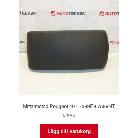
Mittarmstöd Peugeot 407 7589E9 7589NT
kr
854
Lägg till i varukorg