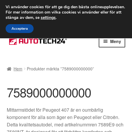
FRAKT från 75 kr
Vi använder cookies för att ge dig den bästa onlineupplevelsen.
För mer information om vilka cookies vi använder eller för att
Världsomspännande frakt
stänga av dem, se
settings
.
Ring 766 924 713
mån-fre 9-16
Acceptera
Hoppa
Hoppa
Meny
till
till
navigering
innehåll
Hem
Hem
Produkter märkta ”7589000000000”
Betalningar
7589000000000
Integritetspolicy
Klagomål
Mittarmstödet för Peugeot 407 är en oumbärlig
komponent för alla som äger en Peugeot eller Citroën.
Kolla upp
Detta kvalitetsautodel, med artikelnummren 7589E9 och
7589NT, är designad för att förbättra komforten och