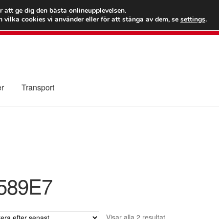
 kr
Världs
r att ge dig den bästa onlineupplevelsen.
 vilka cookies vi använder eller för att stänga av dem, se
settings
.
Ring 7
er
Transport
Kolla upp
Kontakt
Mitt konto
Om oss
Reklamationsprocedur
illkor
589E7
Sortera
Visar alla 2 resultat