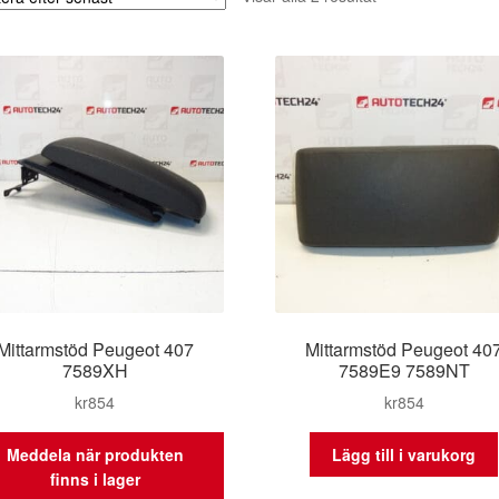
efter
senaste
Mittarmstöd Peugeot 407
Mittarmstöd Peugeot 40
7589XH
7589E9 7589NT
kr
854
kr
854
Meddela när produkten
Lägg till i varukorg
finns i lager