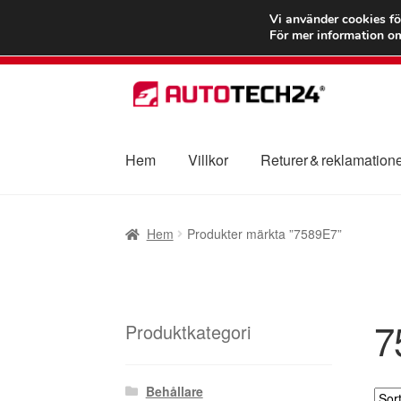
FRAKT från 75
Vi använder cookies fö
För mer information om
Hoppa
Hoppa
till
till
navigering
innehåll
Hem
Villkor
Returer & reklamation
Hem
Betalningar
Integritetspolicy
Klagomål
Hem
Produkter märkta ”7589E7”
Transport
Vagn
Världsomspännande frakt
V
7
Produktkategori
Behållare