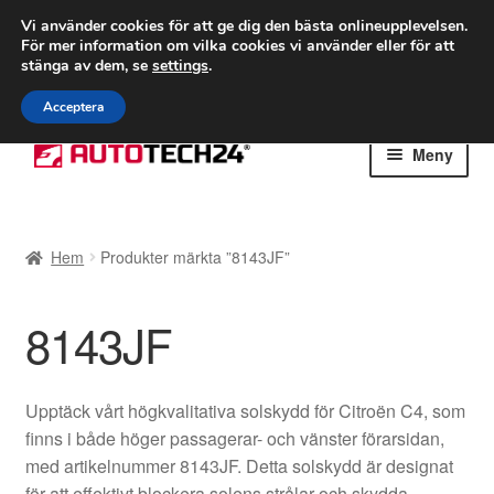
FRAKT från 75 kr
Vi använder cookies för att ge dig den bästa onlineupplevelsen.
För mer information om vilka cookies vi använder eller för att
Världsomspännande frakt
stänga av dem, se
settings
.
Ring 766 924 713
mån-fre 9-16
Acceptera
Hoppa
Hoppa
Meny
till
till
navigering
innehåll
Hem
Hem
Produkter märkta ”8143JF”
Betalningar
8143JF
Integritetspolicy
Klagomål
Upptäck vårt högkvalitativa solskydd för Citroën C4, som
finns i både höger passagerar- och vänster förarsidan,
Kolla upp
med artikelnummer 8143JF. Detta solskydd är designat
för att effektivt blockera solens strålar och skydda