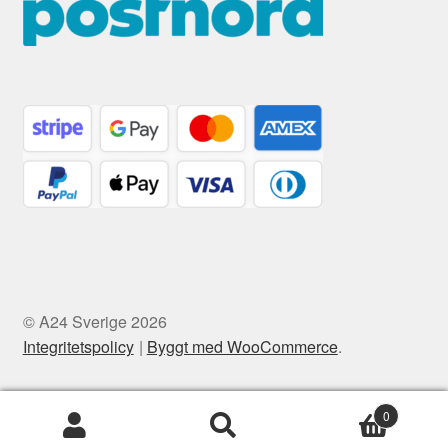
© A24 Sverige 2026
Integritetspolicy
Byggt med WooCommerce
.
0
Sök
Sök