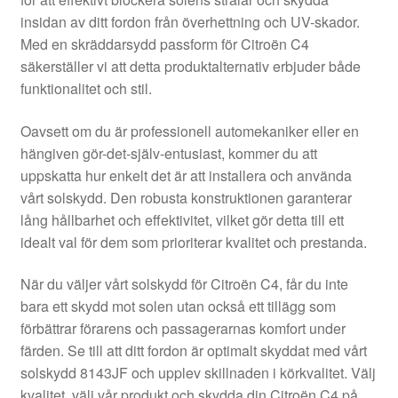
Kontakt
insidan av ditt fordon från överhettning och UV-skador.
Med en skräddarsydd passform för Citroën C4
Mitt konto
säkerställer vi att detta produktalternativ erbjuder både
funktionalitet och stil.
Om oss
Oavsett om du är professionell automekaniker eller en
Reklamationsprocedur
hängiven gör-det-själv-entusiast, kommer du att
uppskatta hur enkelt det är att installera och använda
vårt solskydd. Den robusta konstruktionen garanterar
Transport
lång hållbarhet och effektivitet, vilket gör detta till ett
idealt val för dem som prioriterar kvalitet och prestanda.
Vagn
När du väljer vårt solskydd för Citroën C4, får du inte
Världsomspännande frakt
bara ett skydd mot solen utan också ett tillägg som
förbättrar förarens och passagerarnas komfort under
Villkor
färden. Se till att ditt fordon är optimalt skyddat med vårt
solskydd 8143JF och upplev skillnaden i körkvalitet. Välj
kvalitet, välj vår produkt och skydda din Citroën C4 på