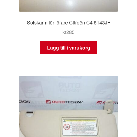
Solskärm för förare Citroën C4 8143JF
kr
285
Lägg till i varukorg