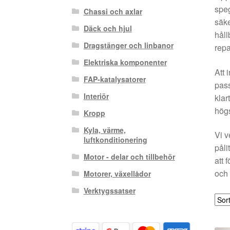
speg
Chassi och axlar
säke
Däck och hjul
håll
Dragstänger och linbanor
repa
Elektriska komponenter
Att 
FAP-katalysatorer
pass
Interiör
klar
högs
Kropp
Kyla, värme,
Vi v
luftkonditionering
påli
Motor - delar och tillbehör
att 
och 
Motorer, växellådor
Verktygssatser