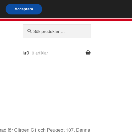
omspännande frakt
Acceptera
66 924 713
mån-fre 9-16
Sök
Sök
efter:
kr
0
0 artiklar
ignad för Citroën C1 och Peugeot 107. Denna