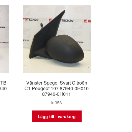
 KTB
Vänster Spegel Svart Citroën
940-
C1 Peugeot 107 87940-0H010
87940-0H011
kr
356
Lägg till i varukorg