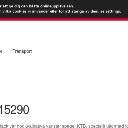
 kr
Världs
r att ge dig den bästa onlineupplevelsen.
 vilka cookies vi använder eller för att stänga av dem, se
settings
.
Ring 7
er
Transport
Kolla upp
Kontakt
Mitt konto
Om oss
Reklamationsprocedur
illkor
15290
äck vår högkvalitativa vänster spegel KTB, speciellt utformad 