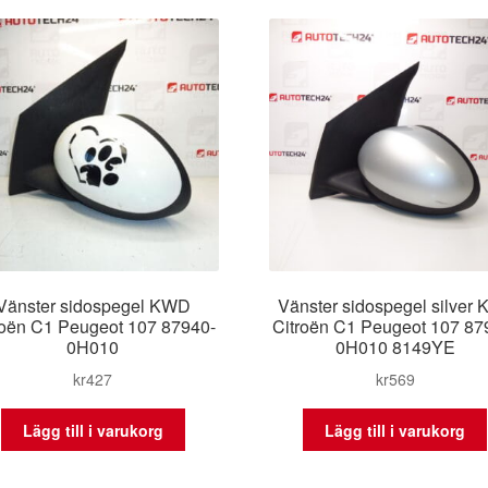
senaste
Vänster sidospegel KWD
Vänster sidospegel silver
roën C1 Peugeot 107 87940-
Citroën C1 Peugeot 107 87
0H010
0H010 8149YE
kr
427
kr
569
Lägg till i varukorg
Lägg till i varukorg