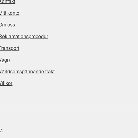
Kontakt
Mitt konto
Om oss
Reklamationsprocedur
Transport
Vagn
Världsomspännande frakt
Villkor
e
.