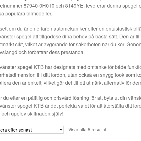
kelnummer 87940-0H010 och 8149YE, levererar denna spegel en p
a populära bilmodeller.
ett om du är en erfaren automekaniker eller en entusiastisk bil
vänster spegel att tillgodose dina behov på bästa sätt. Den är til
tmärkt sikt, vilket är avgörande för säkerheten när du kör. Genom
ivslängd och förbättrar dess prestanda.
vänster spegel KTB har designats med omtanke för både funktion
rhetsdimension till ditt fordon, utan också en snygg look som ko
allera den är enkelt, vilket gör det till ett utmärkt alternativ för d
r du efter en pålitlig och prisvärd lösning för att byta ut din vän
vänster spegel KTB är det perfekta valet för att återställa ditt ford
 och upplev skillnaden själv!
Sortera
Visar alla 5 resultat
efter