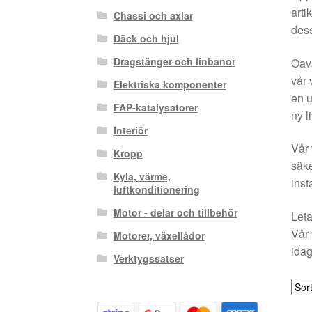
arti
Chassi och axlar
dess
Däck och hjul
Dragstänger och linbanor
Oavs
vår 
Elektriska komponenter
en u
FAP-katalysatorer
ny l
Interiör
Vår 
Kropp
säke
Kyla, värme,
inst
luftkonditionering
Motor - delar och tillbehör
Leta
Vår 
Motorer, växellådor
idag
Verktygssatser