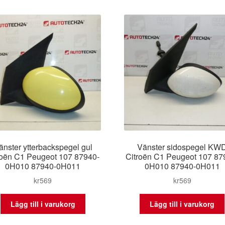
änster ytterbackspegel gul
Vänster sidospegel KW
roën C1 Peugeot 107 87940-
Citroën C1 Peugeot 107 87
0H010 87940-0H011
0H010 87940-0H011
kr
569
kr
569
Lägg till i varukorg
Lägg till i varukorg