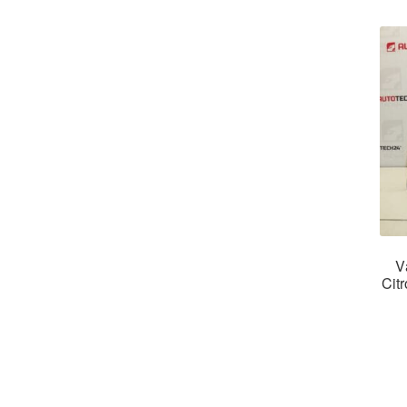
V
Cit