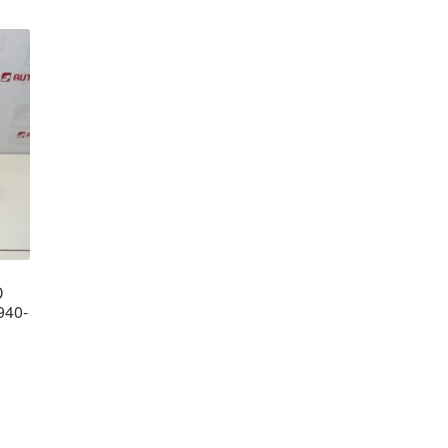
D
940-