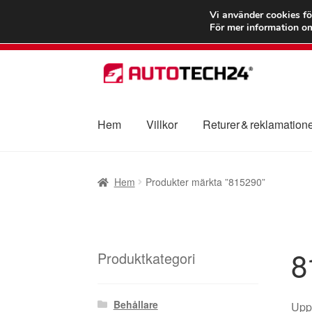
FRAKT från 75
Vi använder cookies fö
För mer information om
Hoppa
Hoppa
till
till
navigering
innehåll
Hem
Villkor
Returer & reklamation
Hem
Betalningar
Integritetspolicy
Klagomål
Hem
Produkter märkta ”815290”
Transport
Vagn
Världsomspännande frakt
V
8
Produktkategori
Behållare
Uppt