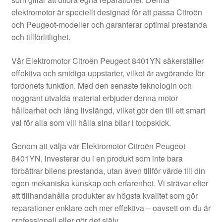
Kontakt
elektromotor är speciellt designad för att passa Citroën
och Peugeot-modeller och garanterar optimal prestanda
Mitt konto
och tillförlitlighet.
Om oss
Vår Elektromotor Citroën Peugeot 8401YN säkerställer
effektiva och smidiga uppstarter, vilket är avgörande för
Reklamationsprocedur
fordonets funktion. Med den senaste teknologin och
noggrant utvalda material erbjuder denna motor
hållbarhet och lång livslängd, vilket gör den till ett smart
Transport
val för alla som vill hålla sina bilar i toppskick.
Vagn
Genom att välja vår Elektromotor Citroën Peugeot
8401YN, investerar du i en produkt som inte bara
Världsomspännande frakt
förbättrar bilens prestanda, utan även tillför värde till din
egen mekaniska kunskap och erfarenhet. Vi strävar efter
Villkor
att tillhandahålla produkter av högsta kvalitet som gör
reparationer enklare och mer effektiva – oavsett om du är
professionell eller gör det själv.