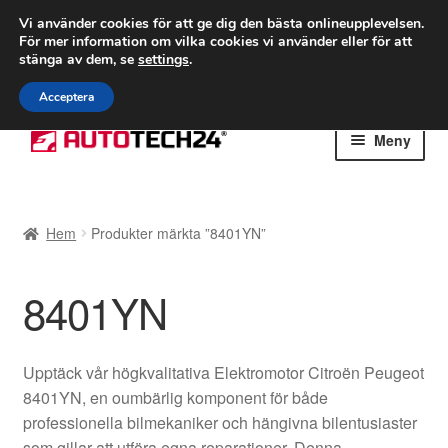
FRAKT från 75 kr
Vi använder cookies för att ge dig den bästa onlineupplevelsen.
För mer information om vilka cookies vi använder eller för att
Världsomspännande frakt
stänga av dem, se
settings
.
Ring 766 924 713
mån-fre 9-16
Acceptera
Hoppa
Hoppa
Meny
till
till
navigering
innehåll
Hem
Hem
Produkter märkta ”8401YN”
Betalningar
8401YN
Integritetspolicy
Klagomål
Upptäck vår högkvalitativa Elektromotor Citroën Peugeot
8401YN, en oumbärlig komponent för både
Kolla upp
professionella bilmekaniker och hängivna bilentusiaster
som gillar att utföra egna reparationer. Denna