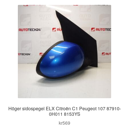
Kontakt
Mitt konto
Om oss
Reklamationsprocedur
Transport
Vagn
Världsomspännande frakt
Höger sidospegel ELX Citroën C1 Peugeot 107 87910-
Villkor
0H011 8153YS
kr
569