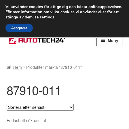
FRAKT från 75 kr
Vi använder cookies för att ge dig den bästa onlineupplevelsen.
För mer information om vilka cookies vi använder eller för att
Världsomspännande frakt
stänga av dem, se
settings
.
Ring 766 924 713
mån-fre 9-16
Acceptera
Hoppa
Hoppa
Meny
till
till
navigering
innehåll
Hem
Hem
Produkter märkta ”87910-011”
Betalningar
87910-011
Integritetspolicy
Klagomål
Kolla upp
Endast ett sökresultat