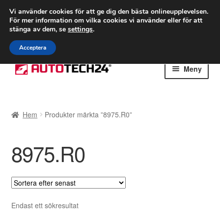
FRAKT från 75 kr
Vi använder cookies för att ge dig den bästa onlineupplevelsen.
För mer information om vilka cookies vi använder eller för att
Världsomspännande frakt
stänga av dem, se
settings
.
Ring 766 924 713
mån-fre 9-16
Acceptera
Hoppa
Hoppa
Meny
till
till
navigering
innehåll
Hem
Hem
Produkter märkta ”8975.R0”
Betalningar
8975.R0
Integritetspolicy
Klagomål
Kolla upp
Endast ett sökresultat