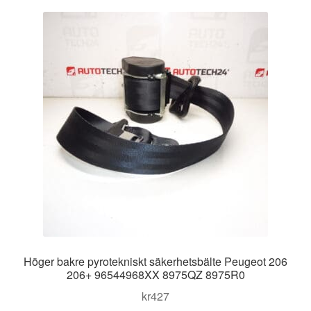
Kontakt
Mitt konto
Om oss
Reklamationsprocedur
Transport
Vagn
Världsomspännande frakt
Höger bakre pyrotekniskt säkerhetsbälte Peugeot 206
Villkor
206+ 96544968XX 8975QZ 8975R0
kr
427